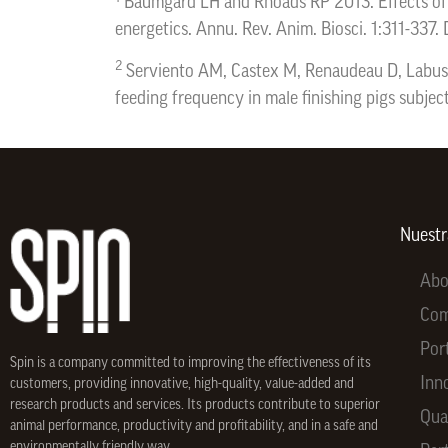
Baumgard LH and Rhoads RP 2013. Effects of 
energetics. Annu. Rev. Anim. Biosci. 1:311-337
2
Serviento AM, Castex M, Renaudeau D, Labussi
feeding frequency in male finishing pigs subjec
Nuest
Abo
Co
Por
Spin is a company committed to improving the effectiveness of its
Inn
customers, providing innovative, high-quality, value-added and
research products and services. Its products contribute to superior
Qua
animal performance, productivity and profitability, and in a safe and
environmentally friendly way.