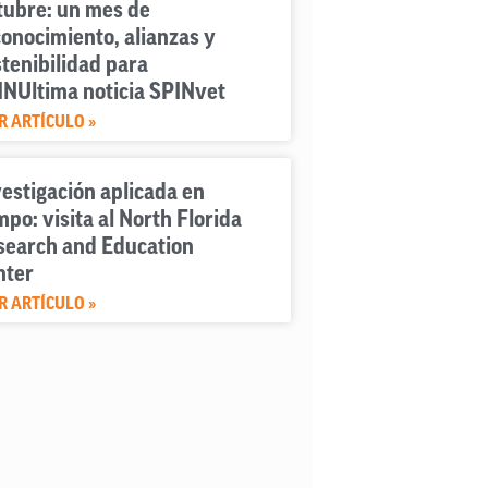
tubre: un mes de
onocimiento, alianzas y
tenibilidad para
INUltima noticia SPINvet
R ARTÍCULO »
estigación aplicada en
po: visita al North Florida
search and Education
nter
R ARTÍCULO »