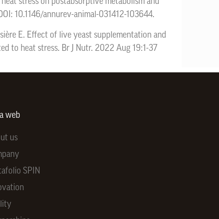
heat stress on postabsorptive metabolism and
. DOI: 10.1146/annurev-animal-031412-103644.
ère E. Effect of live yeast supplementation and
ted to heat stress. Br J Nutr. 2022 Aug 19:1-37
ra web
ut us
mpany
tafolio SPIN
ovation
lity