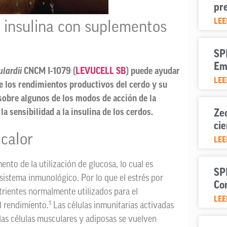
pr
LEE
e insulina con suplementos
SPI
Em
lardii
CNCM I-1079 (
LEVUCELL SB
) puede ayudar
LEE
re los rendimientos productivos del cerdo y su
 sobre algunos de los modos de acción de la
la sensibilidad a la insulina de los cerdos.
Zeo
cie
 calor
LEE
ento de la utilización de glucosa, lo cual es
SP
sistema inmunológico. Por lo que el estrés por
Co
trientes normalmente utilizados para el
LEE
1
l rendimiento.
Las células inmunitarias activadas
 las células musculares y adiposas se vuelven