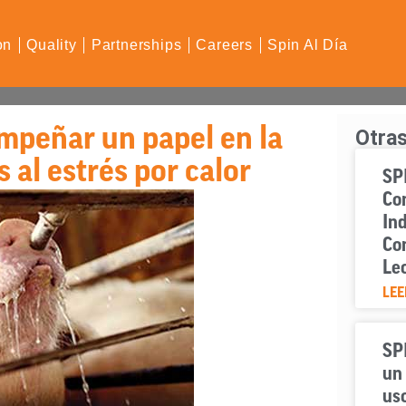
on
Quality
Partnerships
Careers
Spin Al Día
mpeñar un papel en la
Otras
s al estrés por calor
SPI
Con
Ind
Co
Le
LEE
SP
un 
uso