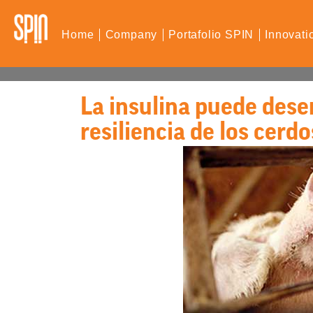
Home
Company
Portafolio SPIN
Innovati
La insulina puede dese
resiliencia de los cerdo