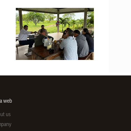
ra web
ut us
mpany