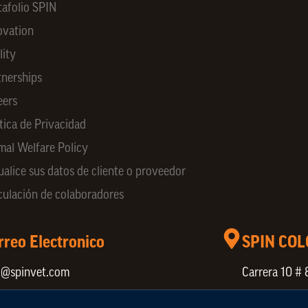
tafolio SPIN
ovation
lity
tnerships
eers
tica de Privacidad
mal Welfare Policy
ualice sus datos de cliente o proveedor
culación de colaboradores
rreo Electronico
SPIN CO
o@spinvet.com
Carrera 10 # 