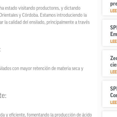
pr
ha estado visitando productores, y dictando
LEE
Orientales y Córdoba. Estamos introduciendo la
la calidad del ensilado, principalmente a través
SPI
Em
LEE
:
Zeo
cie
ilados con mayor retención de materia seca y
LEE
SP
te:
Co
LEE
ida y eficiente, fomentando la producción de ácido