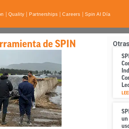
on
Quality
Partnerships
Careers
Spin Al Día
rramienta de SPIN
Otras
SPI
Con
Ind
Co
Le
LEE
SP
un 
uso