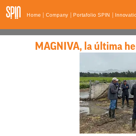
Home
Company
Portafolio SPIN
Innovati
MAGNIVA, la última he