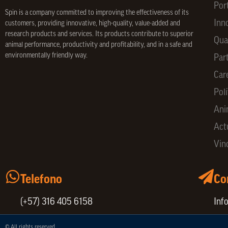
Por
Spin is a company committed to improving the effectiveness of its
Inn
customers, providing innovative, high-quality, value-added and
research products and services. Its products contribute to superior
Qua
animal performance, productivity and profitability, and in a safe and
environmentally friendly way.
Par
Car
Polí
Ani
Act
Vin
Telefono
Co
(+57) 316 405 6158
Inf
© All rights reserved