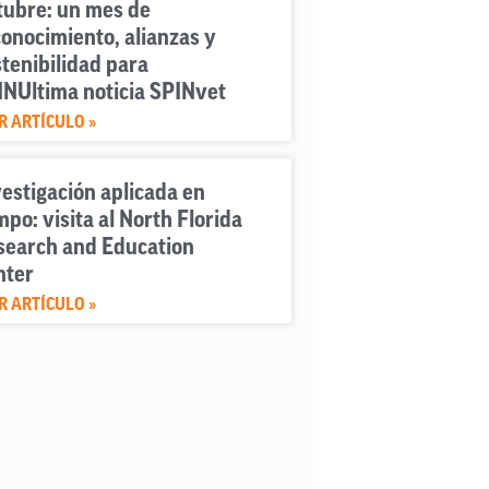
tubre: un mes de
onocimiento, alianzas y
tenibilidad para
INUltima noticia SPINvet
R ARTÍCULO »
estigación aplicada en
po: visita al North Florida
search and Education
nter
R ARTÍCULO »