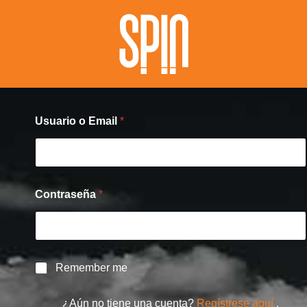
Usuario o Email
*
U
Contraseña
*
s
u
a
r
i
o
R
Remember me
o
e
o
m
¿Aún no tiene una cuenta?
Regístrese aquí
.
e