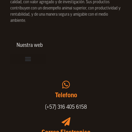
calidad, con valor agregado y de investigación. Sus productos
contribuyen con un desempeño animal superior, con productividad y
rentabilidad, y de una manera segura y amigable con el medio
ambiente.
Nuestra web
Vinculación de colaboradores
Política de Privacidad
Actualice sus datos de cliente o proveedor
Trabaje con nosotros
Política de Bienestar Animal
Quienes Somos
Portafolio SPIN
Telefono
(+57) 316 405 6158