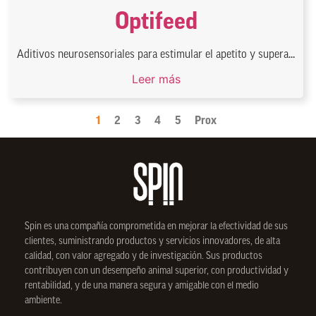
Optifeed
Aditivos neurosensoriales para estimular el apetito y supera...
Leer más
1
2
3
4
5
Prox
Spin
es una compañía comprometida en mejorar la efectividad de sus
clientes, suministrando productos y servicios innovadores, de alta
calidad, con valor agregado y de investigación. Sus productos
contribuyen con un desempeño animal superior, con productividad y
rentabilidad, y de una manera segura y amigable con el medio
ambiente.