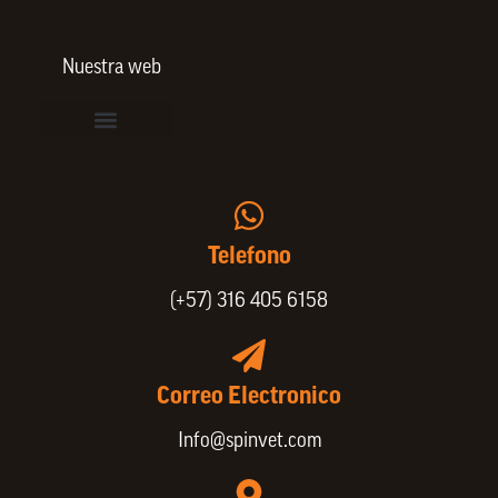
Nuestra web
Vinculación de colaboradores
Política de Privacidad
Actualice sus datos de cliente o proveedor
Trabaje con nosotros
Política de Bienestar Animal
Quienes Somos
Portafolio SPIN
Telefono
(+57) 316 405 6158
Correo Electronico
Info@spinvet.com