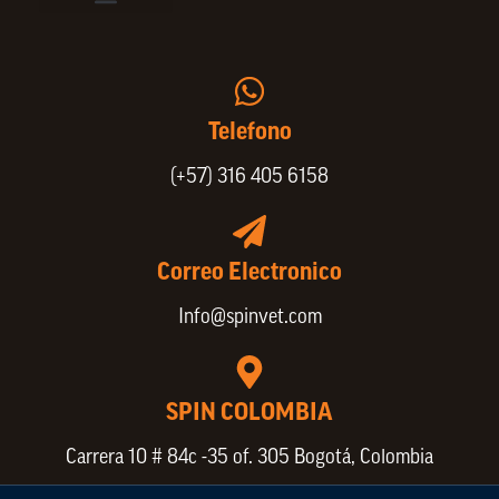
Vinculación de colaboradores
Política de Privacidad
Actualice sus datos de cliente o proveedor
Trabaje con nosotros
Política de Bienestar Animal
Quienes Somos
Portafolio SPIN
Telefono
(+57) 316 405 6158
Correo Electronico
Info@spinvet.com
SPIN COLOMBIA
Carrera 10 # 84c -35 of. 305 Bogotá, Colombia