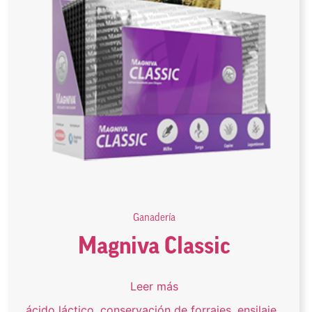
Ganadería
Magniva Classic
Leer más
ácido láctico
,
conservación de forrajes
,
ensilaje
,