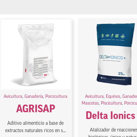
Avicultura
,
Ganadería
,
Porcicultura
Avicultura
,
Equinos
,
Ganader
Mascotas
,
Piscicultura
,
Porcic
AGRISAP
Delta Ionics
Aditivo alimenticio a base de
Atalizador de reaccione
extractos naturales ricos en s...