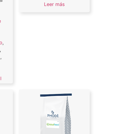
al
Leer más
e
o
,
,
a
,
,
l