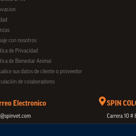
ovacion
idad
anzas
baje con nosotros
tica de Privacidad
ítica de Bienestar Animal
ualice sus datos de cliente o proveedor
culación de colaboradores
rreo Electronico
SPIN CO
o@spinvet.com
Carrera 10 # 