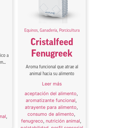
Equinos
,
Ganadería
,
Porcicultura
Cristalfeed
Fenugreek
ico a
n...
Aroma funcional que atrae al
animal hacia su alimento
Leer más
,
aceptación del alimento
,
aromatizante funcional
,
atrayente para alimento
,
consumo de alimento
,
nal
,
fenugreco
,
nutrición animal
,
palatabilidad
,
perfil sensorial