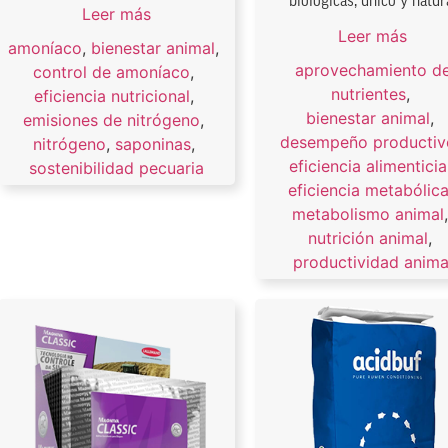
biológicas, único y natur
Leer más
Leer más
amoníaco
,
bienestar animal
,
aprovechamiento d
control de amoníaco
,
nutrientes
,
eficiencia nutricional
,
bienestar animal
,
emisiones de nitrógeno
,
desempeño productiv
nitrógeno
,
saponinas
,
eficiencia alimenticia
sostenibilidad pecuaria
eficiencia metabólic
metabolismo animal
nutrición animal
,
productividad anima