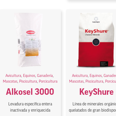
Avicultura
,
Equinos
,
Ganadería
,
Avicultura
,
Equinos
,
Ganader
Mascotas
,
Piscicultura
,
Porcicultura
Mascotas
,
Piscicultura
,
Porcic
Alkosel 3000
KeyShure
Levadura específica entera
Línea de minerales orgáni
inactivada y enriquecida
quelatados de gran biodispon