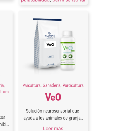
ía
,
Avicultura
,
Ganadería
,
Porcicultura
ultura
VeO
Solución neurosensorial que
cos
ayuda a los animales de granja...
ibi...
Leer más