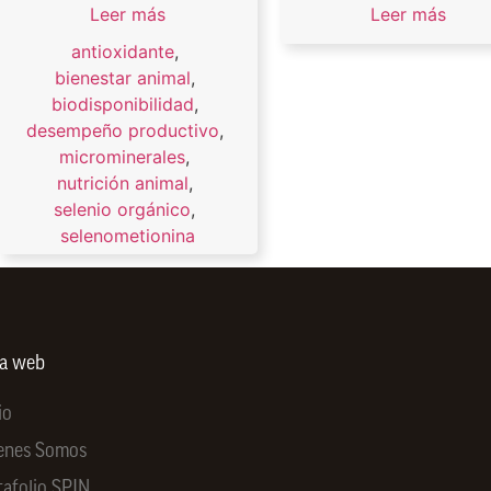
Leer más
Leer más
antioxidante
,
bienestar animal
,
biodisponibilidad
,
desempeño productivo
,
microminerales
,
nutrición animal
,
selenio orgánico
,
selenometionina
ra web
io
enes Somos
tafolio SPIN