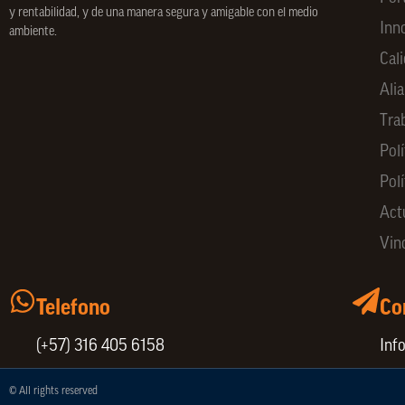
y rentabilidad, y de una manera segura y amigable con el medio
Inn
ambiente.
Cal
Ali
Tra
Polí
Pol
Act
Vin
Telefono
Co
(+57) 316 405 6158
Inf
© All rights reserved