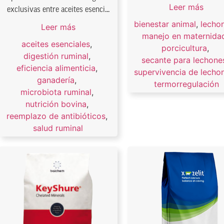
Leer más
exclusivas entre aceites esenci...
bienestar animal
,
lecho
Leer más
manejo en maternida
aceites esenciales
,
porcicultura
,
digestión ruminal
,
secante para lechone
eficiencia alimenticia
,
supervivencia de lecho
ganadería
,
termorregulación
microbiota ruminal
,
nutrición bovina
,
reemplazo de antibióticos
,
salud ruminal