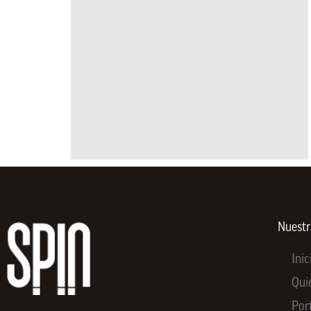
Nuest
Inic
Qui
Por