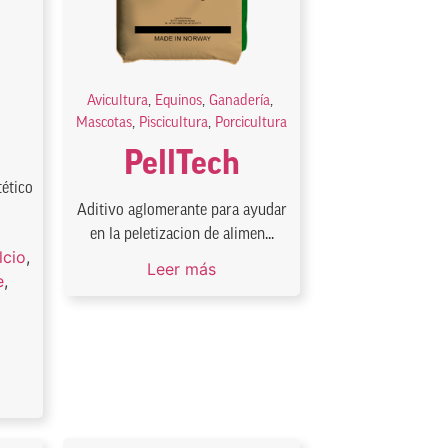
Avicultura
,
Equinos
,
Ganadería
,
Mascotas
,
Piscicultura
,
Porcicultura
PellTech
tético
Aditivo aglomerante para ayudar
en la peletizacion de alimen...
lcio
,
Leer más
e
,