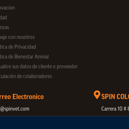
ovacion
idad
anzas
baje con nosotros
tica de Privacidad
ítica de Bienestar Animal
ualice sus datos de cliente o proveedor
culación de colaboradores
rreo Electronico
SPIN CO
o@spinvet.com
Carrera 10 # 