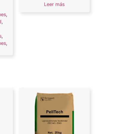
Leer más
nes
,
d
,
s
,
nes
,