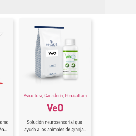
Avicultura
,
Ganadería
,
Porcicultura
VeO
 como
Solución neurosensorial que
n...
ayuda a los animales de granja...