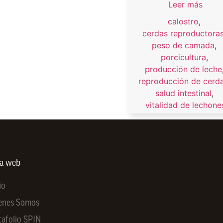
Leer más
calostro
,
cerdas reproductora
peso de camada
,
porcicultura
,
producción de leche
reproducción de cerd
salud intestinal
,
vitalidad de lechone
ra web
io
enes Somos
tafolio SPIN