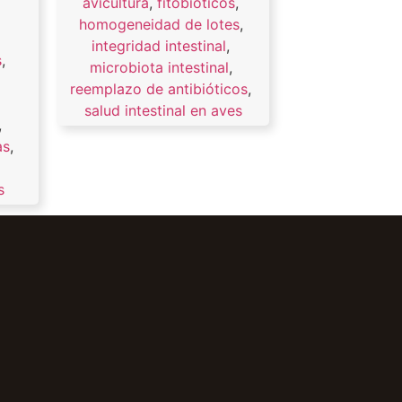
avicultura
,
fitobióticos
,
homogeneidad de lotes
,
integridad intestinal
,
s
,
microbiota intestinal
,
reemplazo de antibióticos
,
salud intestinal en aves
,
as
,
s