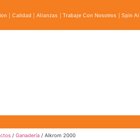
ion
Calidad
Alianzas
Trabaje Con Nosotros
Spin Al
uctos
/
Ganadería
/ Alkrom 2000