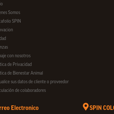
io
enes Somos
tafolio SPIN
ovacion
idad
anzas
baje con nosotros
tica de Privacidad
ítica de Bienestar Animal
ualice sus datos de cliente o proveedor
culación de colaboradores
rreo Electronico
SPIN CO