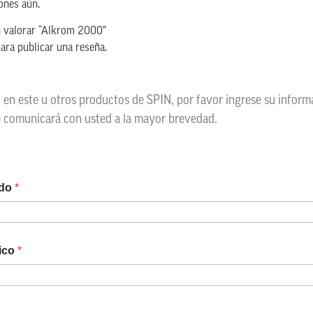
ones aún.
n valorar “Alkrom 2000”
ara publicar una reseña.
o en este u otros productos de SPIN, por favor ingrese su infor
e comunicará con usted a la mayor brevedad.
ido
*
nico
*