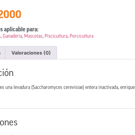
 2000
s aplicable para:
s
,
Ganadería
,
Mascotas
,
Piscicultura
,
Porcicultura
n
Valoraciones (0)
ción
una levadura (Saccharomyces cerevisiae) entera inactivada, enriquec
iones