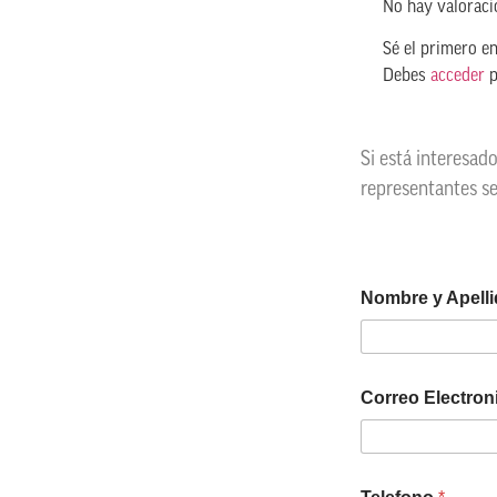
No hay valoraci
Sé el primero e
Debes
acceder
p
Si está interesad
representantes s
Nombre y Apell
Correo Electro