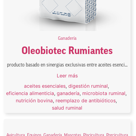
Ganadería
Oleobiotec Rumiantes
producto basado en sinergias exclusivas entre aceites esenci...
Leer más
aceites esenciales
,
digestión ruminal
,
eficiencia alimenticia
,
ganadería
,
microbiota ruminal
,
nutrición bovina
,
reemplazo de antibióticos
,
salud ruminal
Avicultura
,
Equinos
,
Ganadería
,
Mascotas
,
Piscicultura
,
Porcicultura