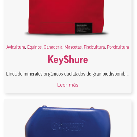
Avicultura
,
Equinos
,
Ganadería
,
Mascotas
,
Piscicultura
,
Porcicultura
KeyShure
Línea de minerales orgánicos quelatados de gran biodisponibi...
Leer más