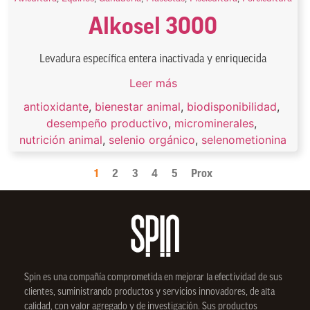
Alkosel 3000
Levadura específica entera inactivada y enriquecida
Leer más
antioxidante
,
bienestar animal
,
biodisponibilidad
,
desempeño productivo
,
microminerales
,
nutrición animal
,
selenio orgánico
,
selenometionina
1
2
3
4
5
Prox
Spin
es una compañía comprometida en mejorar la efectividad de sus
clientes, suministrando productos y servicios innovadores, de alta
calidad, con valor agregado y de investigación. Sus productos