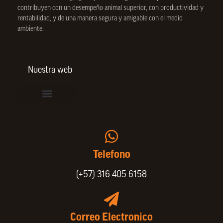
contribuyen con un desempeño animal superior, con productividad y
rentabilidad, y de una manera segura y amigable con el medio
ambiente.
Nuestra web
Vinculación de colaboradores
Política de Privacidad
Actualice sus datos de cliente o proveedor
Trabaje con nosotros
Política de Bienestar Animal
Quienes Somos
Portafolio SPIN
Telefono
(+57) 316 405 6158
Correo Electronico