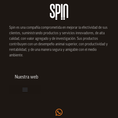
Spin
es una compañía comprometida en mejorar la efectividad de sus
clientes, suministrando productos y servicios innovadores, de alta
calidad, con valor agregado y de investigación. Sus productos
contribuyen con un desempeño animal superior, con productividad y
rentabilidad, y de una manera segura y amigable con el medio
ambiente.
Nuestra web
Vinculación de colaboradores
Política de Privacidad
Actualice sus datos de cliente o proveedor
Trabaje con nosotros
Política de Bienestar Animal
Quienes Somos
Portafolio SPIN