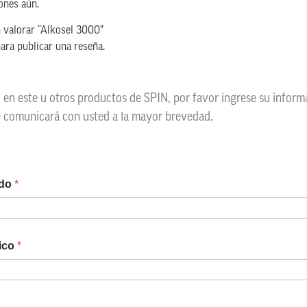
ones aún.
n valorar “Alkosel 3000”
ara publicar una reseña.
o en este u otros productos de SPIN, por favor ingrese su infor
e comunicará con usted a la mayor brevedad.
ido
*
nico
*