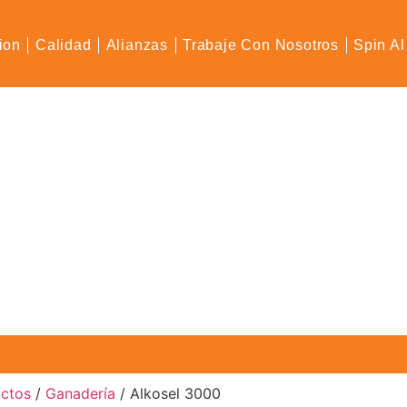
ion
Calidad
Alianzas
Trabaje Con Nosotros
Spin Al
uctos
/
Ganadería
/ Alkosel 3000