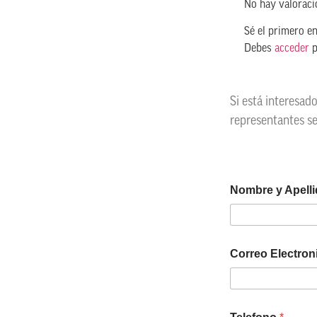
No hay valoraci
Sé el primero e
Debes
acceder
p
Si está interesad
representantes s
Nombre y Apell
Correo Electro