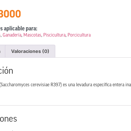
 3000
s aplicable para:
s
,
Ganadería
,
Mascotas
,
Piscicultura
,
Porcicultura
n
Valoraciones (0)
ción
ccharomyces cerevisiae R397) es una levadura específica entera inac
iones