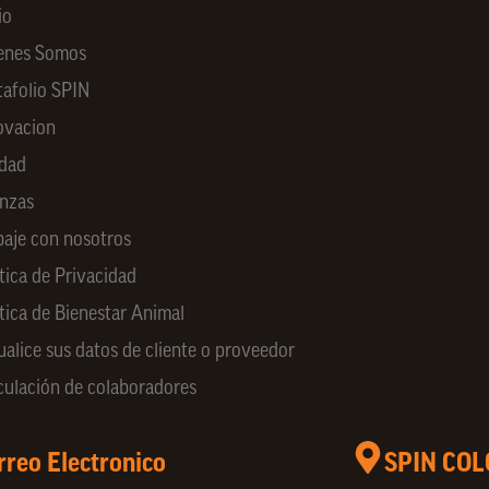
io
enes Somos
tafolio SPIN
ovacion
idad
anzas
baje con nosotros
tica de Privacidad
ítica de Bienestar Animal
ualice sus datos de cliente o proveedor
culación de colaboradores
rreo Electronico
SPIN CO