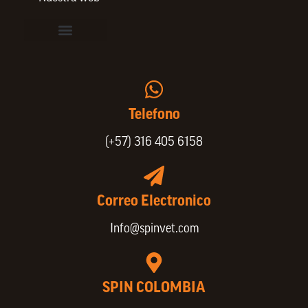
Vinculación de colaboradores
Política de Privacidad
Actualice sus datos de cliente o proveedor
Trabaje con nosotros
Política de Bienestar Animal
Quienes Somos
Portafolio SPIN
Telefono
(+57) 316 405 6158
Correo Electronico
Info@spinvet.com
SPIN COLOMBIA