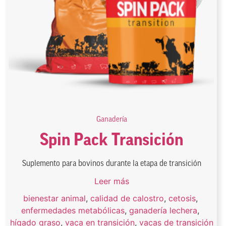
Ganadería
Spin Pack Transición
Suplemento para bovinos durante la etapa de transición
Leer más
bienestar animal
,
calidad de calostro
,
cetosis
,
enfermedades metabólicas
,
ganadería lechera
,
hígado graso
,
vaca en transición
,
vacas de transición