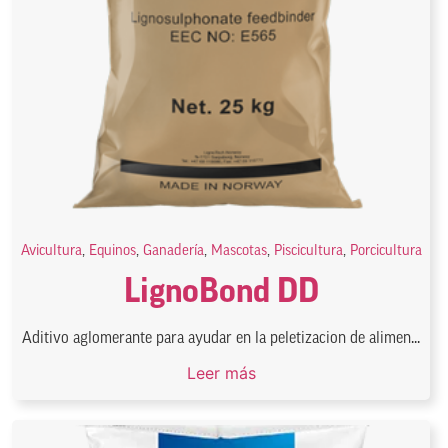
Avicultura
,
Equinos
,
Ganadería
,
Mascotas
,
Piscicultura
,
Porcicultura
LignoBond DD
Aditivo aglomerante para ayudar en la peletizacion de alimen...
Leer más