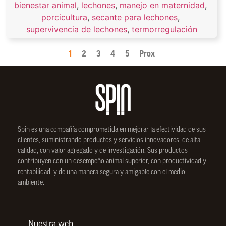
bienestar animal
,
lechones
,
manejo en maternidad
,
porcicultura
,
secante para lechones
,
supervivencia de lechones
,
termorregulación
1
2
3
4
5
Prox
Spin
es una compañía comprometida en mejorar la efectividad de sus
clientes, suministrando productos y servicios innovadores, de alta
calidad, con valor agregado y de investigación. Sus productos
contribuyen con un desempeño animal superior, con productividad y
rentabilidad, y de una manera segura y amigable con el medio
ambiente.
Nuestra web