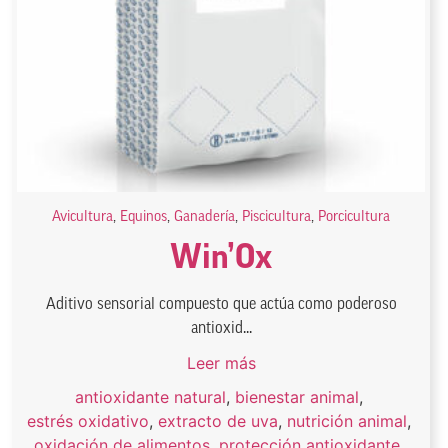
Avicultura
,
Equinos
,
Ganadería
,
Piscicultura
,
Porcicultura
Win’Ox
Aditivo sensorial compuesto que actúa como poderoso
antioxid...
Leer más
antioxidante natural
,
bienestar animal
,
estrés oxidativo
,
extracto de uva
,
nutrición animal
,
oxidación de alimentos
,
protección antioxidante
,