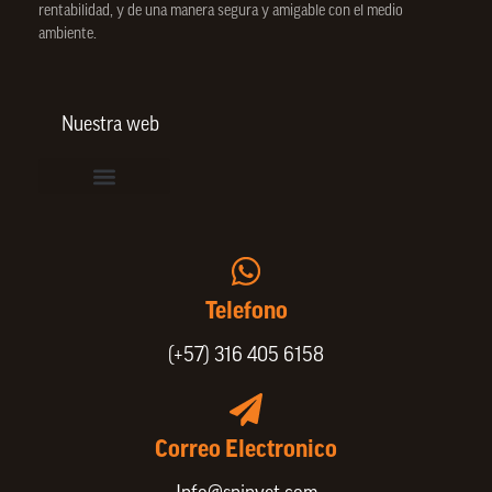
rentabilidad, y de una manera segura y amigable con el medio
ambiente.
Nuestra web
Vinculación de colaboradores
Política de Privacidad
Actualice sus datos de cliente o proveedor
Trabaje con nosotros
Política de Bienestar Animal
Quienes Somos
Portafolio SPIN
Telefono
(+57) 316 405 6158
Correo Electronico