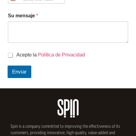
Su mensaje
*
C
Acepto la
Política de Privacidad
h
e
Enviar
c
k
b
o
x
e
s
*
Spin is a company committed to improving the effectiveness of its
customers, providing innovative, high-quality, value-added and