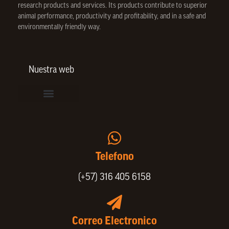
research products and services. Its products contribute to superior
animal performance, productivity and profitability, and in a safe and
environmentally friendly way.
Nuestra web
Vinculación de colaboradores
Política de Privacidad
Actualice sus datos de cliente o proveedor
Animal Welfare Policy
Portafolio SPIN
Telefono
(+57) 316 405 6158
Correo Electronico