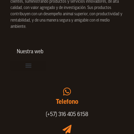
clientes, suministrando productos y servicios innovadores, de alta
calidad, con valor agregado y de investigación. Sus productos
contribuyen con un desempeño animal superior, con productividad y
rentabilidad, y de una manera segura y amigable con el medio
ambiente.
Nuestra web
Vinculación de colaboradores
Política de Privacidad
Actualice sus datos de cliente o proveedor
Trabaje con nosotros
Política de Bienestar Animal
Quienes Somos
Portafolio SPIN
Telefono
(+57) 316 405 6158