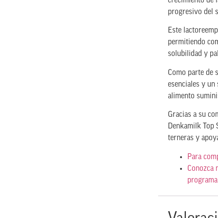
crecimiento de 
progresivo del s
Este lactoreemp
permitiendo com
solubilidad y pa
Como parte de s
esenciales y un
alimento sumini
Gracias a su com
Denkamilk Top S
terneras y apoya
Para comp
Conozca m
programa 