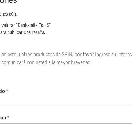
iones
ones aún.
n valorar “Denkamilk Top S”
ara publicar una reseña.
o en este u otros productos de SPIN, por favor ingrese su infor
e comunicará con usted a la mayor brevedad.
ido
*
nico
*