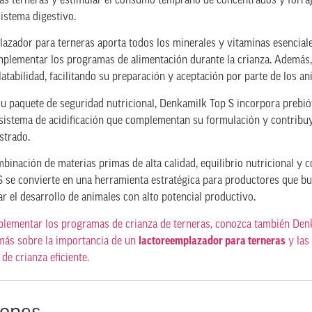
las terneras y estimular el consumo temprano de concentrados y forraj
istema digestivo.
lazador para terneras aporta todos los minerales y vitaminas esencial
plementar los programas de alimentación durante la crianza. Además, 
latabilidad, facilitando su preparación y aceptación por parte de los an
u paquete de seguridad nutricional, Denkamilk Top S incorpora prebióti
 sistema de acidificación que complementan su formulación y contribuy
strado.
binación de materias primas de alta calidad, equilibrio nutricional y co
 se convierte en una herramienta estratégica para productores que bus
r el desarrollo de animales con alto potencial productivo.
lementar los programas de crianza de terneras, conozca también De
ás sobre la importancia de un
lactoreemplazador para terneras
y las
de crianza eficiente.