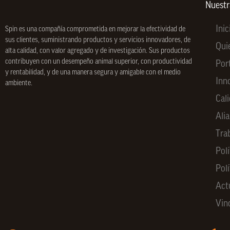
*
Nuest
Inic
Spin
es una compañía comprometida en mejorar la efectividad de
sus clientes, suministrando productos y servicios innovadores, de
Qui
alta calidad, con valor agregado y de investigación. Sus productos
contribuyen con un desempeño animal superior, con productividad
Por
y rentabilidad, y de una manera segura y amigable con el medio
Inn
ambiente.
Cal
Ali
Tra
Polí
Pol
Act
Vin