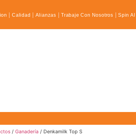
ion
Calidad
Alianzas
Trabaje Con Nosotros
Spin Al
uctos
/
Ganadería
/ Denkamilk Top S