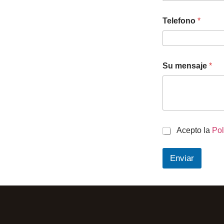
Telefono
*
Su mensaje
*
C
Acepto la
Pol
h
e
Enviar
c
k
b
o
x
e
s