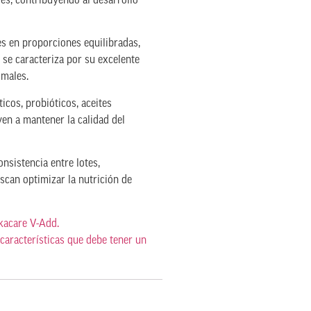
es, contribuyendo al desarrollo
es en proporciones equilibradas,
se caracteriza por su excelente
imales.
cos, probióticos, aceites
en a mantener la calidad del
nsistencia entre lotes,
can optimizar la nutrición de
nkacare V-Add.
 características que debe tener un