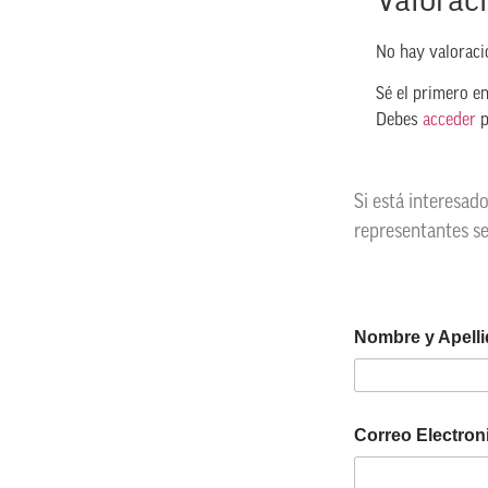
Valorac
No hay valoraci
Sé el primero e
Debes
acceder
p
Si está interesad
representantes s
Nombre y Apell
Correo Electro