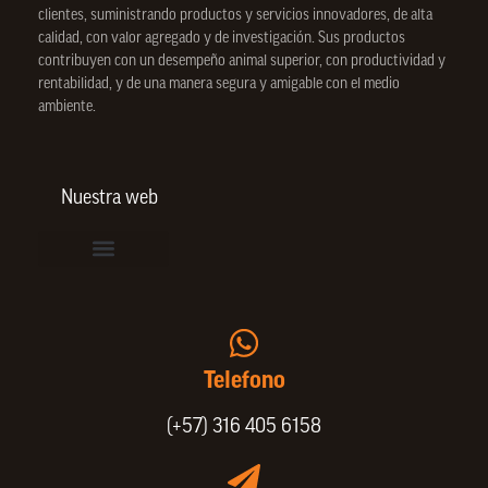
clientes, suministrando productos y servicios innovadores, de alta
calidad, con valor agregado y de investigación. Sus productos
contribuyen con un desempeño animal superior, con productividad y
rentabilidad, y de una manera segura y amigable con el medio
ambiente.
Nuestra web
Vinculación de colaboradores
Política de Privacidad
Actualice sus datos de cliente o proveedor
Trabaje con nosotros
Política de Bienestar Animal
Quienes Somos
Portafolio SPIN
Telefono
(+57) 316 405 6158