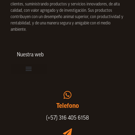
clientes, suministrando productos y servicios innovadores, de alta
calidad, con valor agregado y de investigación. Sus productos
contribuyen con un desempeño animal superior, con productividad y
rentabilidad, y de una manera segura y amigable con el medio
ambiente.
Nuestra web
Vinculación de colaboradores
Política de Privacidad
Actualice sus datos de cliente o proveedor
Trabaje con nosotros
Política de Bienestar Animal
Quienes Somos
Portafolio SPIN
Telefono
(+57) 316 405 6158