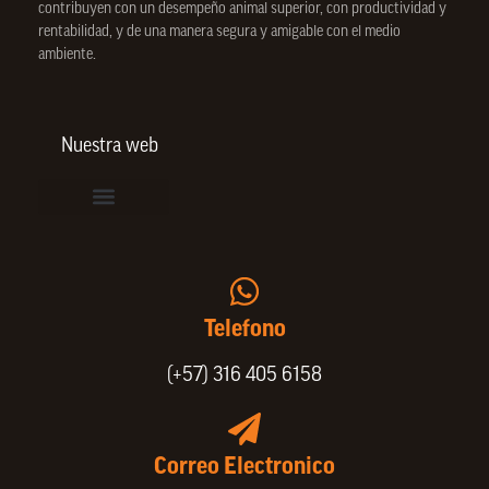
contribuyen con un desempeño animal superior, con productividad y
rentabilidad, y de una manera segura y amigable con el medio
ambiente.
Nuestra web
Vinculación de colaboradores
Política de Privacidad
Actualice sus datos de cliente o proveedor
Trabaje con nosotros
Política de Bienestar Animal
Quienes Somos
Portafolio SPIN
Telefono
(+57) 316 405 6158
Correo Electronico