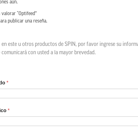
ones aún.
 valorar “Optifeed”
ara publicar una reseña.
o en este u otros productos de SPIN, por favor ingrese su infor
e comunicará con usted a la mayor brevedad.
ido
*
nico
*