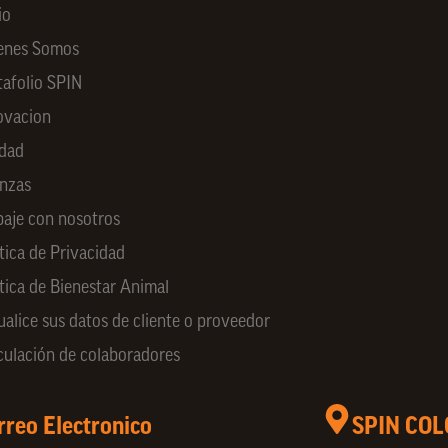
io
enes Somos
tafolio SPIN
ovacion
idad
anzas
baje con nosotros
tica de Privacidad
ítica de Bienestar Animal
ualice sus datos de cliente o proveedor
culación de colaboradores
rreo Electronico
SPIN CO