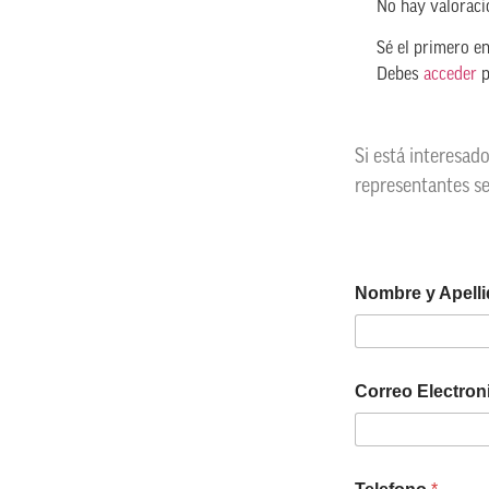
No hay valoraci
Sé el primero en
Debes
acceder
p
Si está interesad
representantes s
Nombre y Apell
Correo Electro