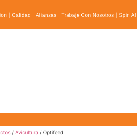
ion
Calidad
Alianzas
Trabaje Con Nosotros
Spin Al
uctos
/
Avicultura
/ Optifeed