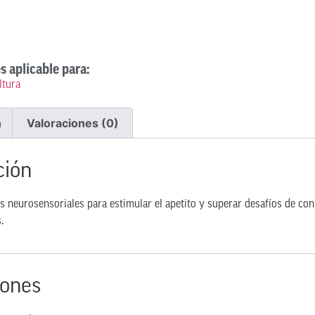
d
s aplicable para:
ltura
n
Valoraciones (0)
ción
s neurosensoriales para estimular el apetito y superar desafíos de co
.
iones