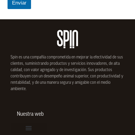
Enviar
c
k
b
o
x
e
s
*
Spin
es una compañía comprometida en mejorar la efectividad de sus
clientes, suministrando productos y servicios innovadores, de alta
calidad, con valor agregado y de investigación. Sus productos
contribuyen con un desempeño animal superior, con productividad y
rentabilidad, y de una manera segura y amigable con el medio
ambiente.
Nuestra web