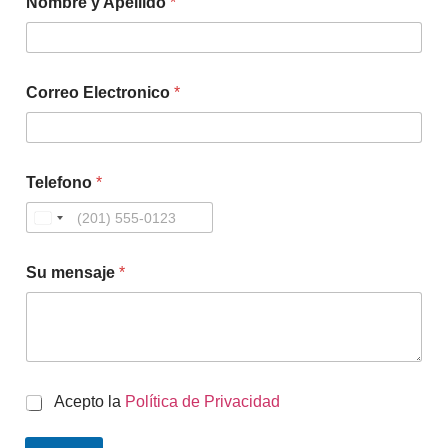
Nombre y Apellido
*
Correo Electronico
*
Telefono
*
Su mensaje
*
C
Acepto la
Política de Privacidad
h
e