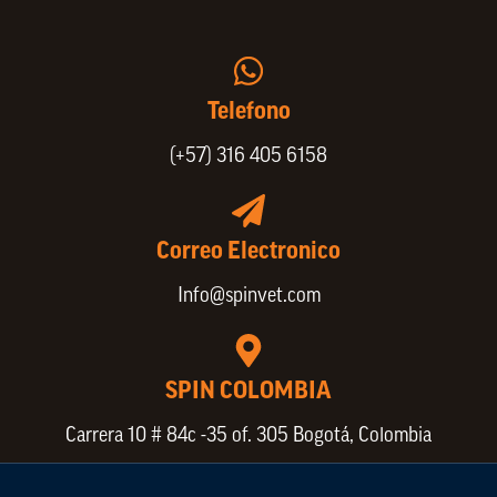
Vinculación de colaboradores
Política de Privacidad
Actualice sus datos de cliente o proveedor
Trabaje con nosotros
Política de Bienestar Animal
Quienes Somos
Portafolio SPIN
Telefono
(+57) 316 405 6158
Correo Electronico
Info@spinvet.com
SPIN COLOMBIA
Carrera 10 # 84c -35 of. 305 Bogotá, Colombia