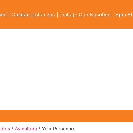
ion
Calidad
Alianzas
Trabaje Con Nosotros
Spin Al
uctos
/
Avicultura
/ Yela Prosecure