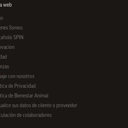
ra web
io
enes Somos
tafolio SPIN
ovacion
idad
anzas
baje con nosotros
tica de Privacidad
ítica de Bienestar Animal
ualice sus datos de cliente o proveedor
culación de colaboradores