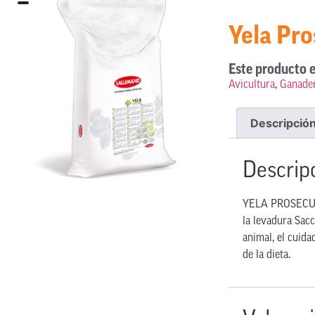
Yela Pr
Este producto e
Avicultura
,
Ganader
Descripció
Descrip
YELA PROSECURE 
la levadura Sac
animal, el cuida
de la dieta.