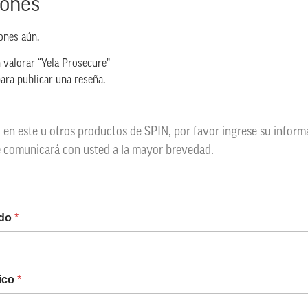
iones
ones aún.
 valorar “Yela Prosecure”
ara publicar una reseña.
o en este u otros productos de SPIN, por favor ingrese su infor
e comunicará con usted a la mayor brevedad.
ido
*
nico
*