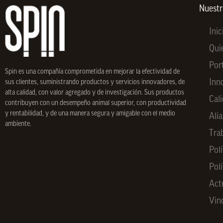
*
Nuest
Inic
Qui
Por
Spin
es una compañía comprometida en mejorar la efectividad de
Inn
sus clientes, suministrando productos y servicios innovadores, de
alta calidad, con valor agregado y de investigación. Sus productos
Cal
contribuyen con un desempeño animal superior, con productividad
y rentabilidad, y de una manera segura y amigable con el medio
Ali
ambiente.
Tra
Polí
Pol
Act
Vin