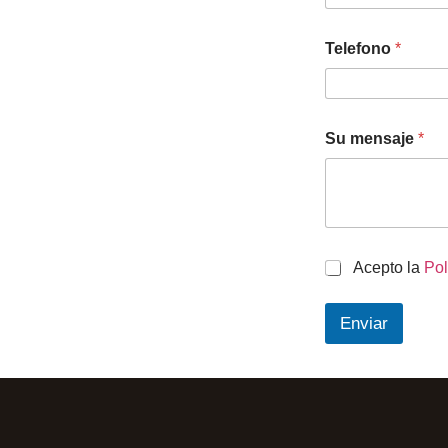
Telefono
*
Su mensaje
*
C
Acepto la
Pol
h
e
Enviar
c
k
b
o
x
e
s