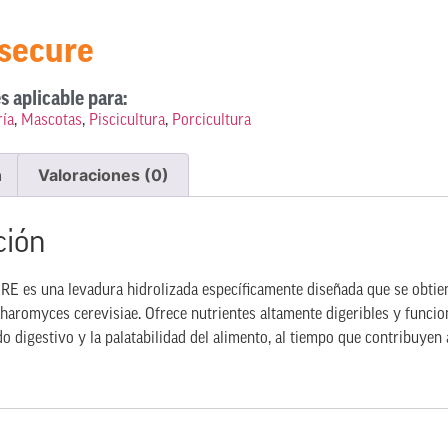
osecure
s aplicable para:
ía
,
Mascotas
,
Piscicultura
,
Porcicultura
n
Valoraciones (0)
ción
es una levadura hidrolizada específicamente diseñada que se obtiene
charomyces cerevisiae. Ofrece nutrientes altamente digeribles y funci
do digestivo y la palatabilidad del alimento, al tiempo que contribuyen 