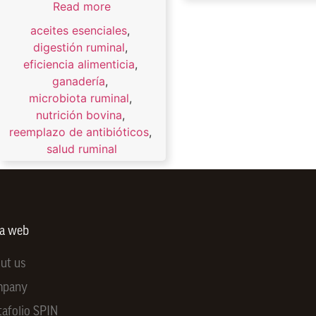
Read more
aceites esenciales
,
digestión ruminal
,
eficiencia alimenticia
,
ganadería
,
microbiota ruminal
,
nutrición bovina
,
reemplazo de antibióticos
,
salud ruminal
ra web
ut us
mpany
tafolio SPIN