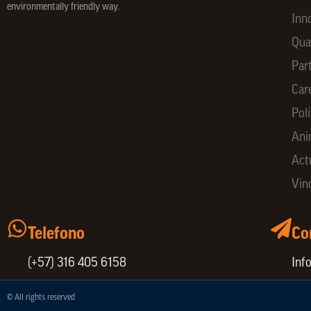
environmentally friendly way.
Inn
Qua
Par
Car
Polí
Ani
Act
Vin
Telefono
Co
(+57) 316 405 6158
Inf
© All rights reserved