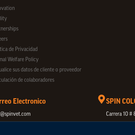
ovation
lity
tnerships
eers
tica de Privacidad
mal Welfare Policy
ualice sus datos de cliente o proveedor
culación de colaboradores
rreo Electronico
SPIN CO
o@spinvet.com
Carrera 10 # 