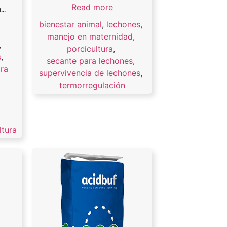
Read more
..
bienestar animal
,
lechones
,
manejo en maternidad
,
,
porcicultura
,
s
,
secante para lechones
,
ra
supervivencia de lechones
,
termorregulación
,
ltura