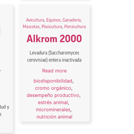
Avicultura
,
Equinos
,
Ganadería
,
Mascotas
,
Piscicultura
,
Porcicultura
Alkrom 2000
Levadura (Saccharomyces
cerevisiae) entera inactivada
Read more
biodisponibilidad
,
cromo orgánico
,
desempeño productivo
,
estrés animal
,
lud y
microminerales
,
s
nutrición animal