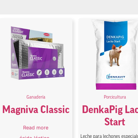
Ganadería
Porcicultura
Magniva Classic
DenkaPig La
Start
Read more
Leche para lechones especia
ácido láctico
,