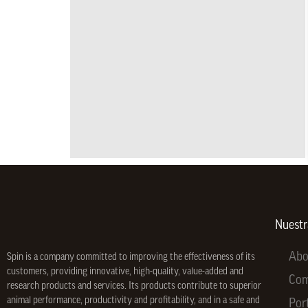
Nuest
Abo
Spin is a company committed to improving the effectiveness of its
customers, providing innovative, high-quality, value-added and
Co
research products and services. Its products contribute to superior
animal performance, productivity and profitability, and in a safe and
Por