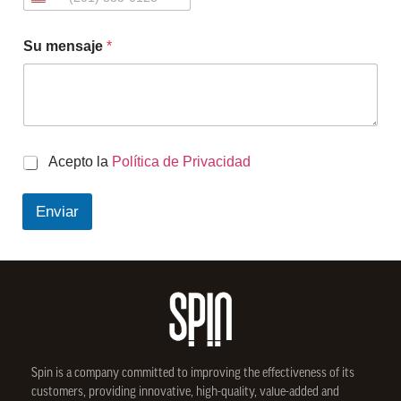
Su mensaje
*
C
Acepto la
Política de Privacidad
h
e
Enviar
c
k
b
o
x
e
s
*
Spin is a company committed to improving the effectiveness of its
customers, providing innovative, high-quality, value-added and