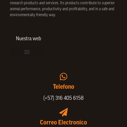
research products and services. Its products contribute to superior
animal performance, productivity and profitability, and in a safe and
environmentally friendly way.
Nuestra web
Vinculación de colaboradores
Política de Privacidad
Actualice sus datos de cliente o proveedor
Animal Welfare Policy
Portafolio SPIN
Telefono
(+57) 316 405 6158
Correo Electronico