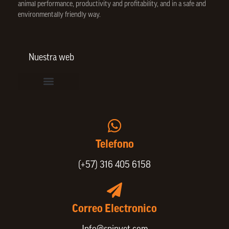
animal performance, productivity and profitability, and in a safe and
environmentally friendly way.
Nuestra web
Vinculación de colaboradores
Política de Privacidad
Actualice sus datos de cliente o proveedor
Animal Welfare Policy
Portafolio SPIN
Telefono
(+57) 316 405 6158
Correo Electronico