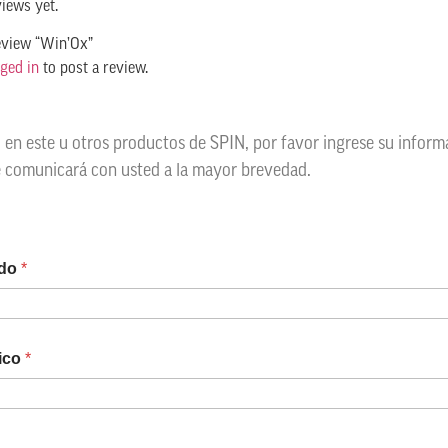
views yet.
review “Win’Ox”
ged in
to post a review.
o en este u otros productos de SPIN, por favor ingrese su infor
e comunicará con usted a la mayor brevedad.
ido
*
nico
*