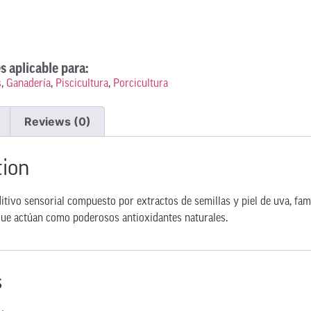
s aplicable para:
s
,
Ganadería
,
Piscicultura
,
Porcicultura
Reviews (0)
tion
itivo sensorial compuesto por extractos de semillas y piel de uva, fa
 que actúan como poderosos antioxidantes naturales.
s