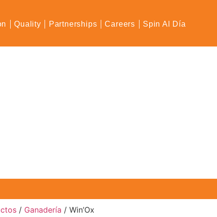
on
Quality
Partnerships
Careers
Spin Al Día
uctos
/
Ganadería
/ Win’Ox