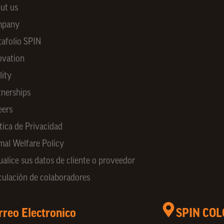
ut us
mpany
tafolio SPIN
ovation
lity
tnerships
eers
tica de Privacidad
mal Welfare Policy
ualice sus datos de cliente o proveedor
culación de colaboradores
rreo Electronico
SPIN CO