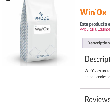
Win’Ox
Este producto e
Avicultura
,
Equino
Description
Descrip
Win’Ox es un ad
en polifenoles,
Review