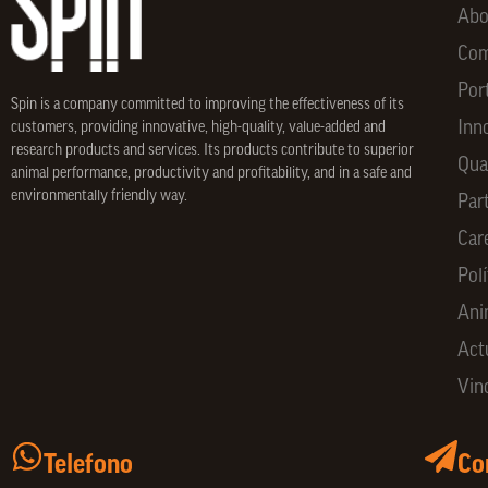
Abo
Co
Por
Spin is a company committed to improving the effectiveness of its
Inn
customers, providing innovative, high-quality, value-added and
research products and services. Its products contribute to superior
Qua
animal performance, productivity and profitability, and in a safe and
environmentally friendly way.
Par
Car
Polí
Ani
Act
Vin
Telefono
Co