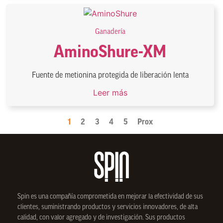
Ganadería
AminoShure-XM
Fuente de metionina protegida de liberación lenta
Leer más
1
2
3
4
5
Prox
Spin
es una compañía comprometida en mejorar la efectividad de sus
clientes, suministrando productos y servicios innovadores, de alta
calidad, con valor agregado y de investigación. Sus productos