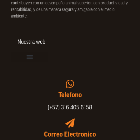
contribuyen con un desempeño animal superior, con productividad y
rentabilidad, y de una manera segura y amigable con el medio
ambiente.
Nuestra web
Vinculación de colaboradores
Política de Privacidad
Actualice sus datos de cliente o proveedor
Trabaje con nosotros
Política de Bienestar Animal
Quienes Somos
Portafolio SPIN
Telefono
(+57) 316 405 6158
Correo Electronico