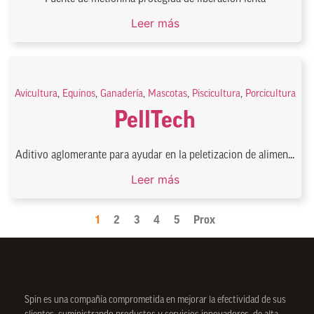
Leer más
Avicultura
,
Equinos
,
Ganadería
,
Mascotas
,
Piscicultura
,
Porcicultura
PellTech
Aditivo aglomerante para ayudar en la peletizacion de alimen...
Leer más
1
2
3
4
5
Prox
Spin
es una compañía comprometida en mejorar la efectividad de sus