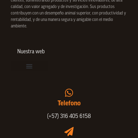
clientes, suministrando productos y servicios innovadores, de alta
calidad, con valor agregado y de investigación. Sus productos
contribuyen con un desempeño animal superior, con productividad y
rentabilidad, y de una manera segura y amigable con el medio
ambiente.
Nuestra web
Vinculación de colaboradores
Política de Privacidad
Actualice sus datos de cliente o proveedor
Trabaje con nosotros
Política de Bienestar Animal
Quienes Somos
Portafolio SPIN
Telefono
(+57) 316 405 6158