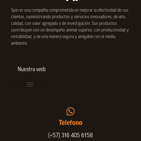
Spin
es una compañía comprometida en mejorar la efectividad de sus
clientes, suministrando productos y servicios innovadores, de alta
calidad, con valor agregado y de investigación. Sus productos
contribuyen con un desempeño animal superior, con productividad y
rentabilidad, y de una manera segura y amigable con el medio
ambiente.
Nuestra web
Vinculación de colaboradores
Política de Privacidad
Actualice sus datos de cliente o proveedor
Trabaje con nosotros
Política de Bienestar Animal
Quienes Somos
Portafolio SPIN
Telefono
(+57) 316 405 6158