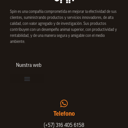
Spin
es una compañía comprometida en mejorar la efectividad de sus
clientes, suministrando productos y servicios innovadores, de alta
calidad, con valor agregado y de investigación. Sus productos
contribuyen con un desempeño animal superior, con productividad y
rentabilidad, y de una manera segura y amigable con el medio
ambiente.
Nuestra web
Vinculación de colaboradores
Política de Privacidad
Actualice sus datos de cliente o proveedor
Trabaje con nosotros
Política de Bienestar Animal
Quienes Somos
Portafolio SPIN
Telefono
(+57) 316 405 6158