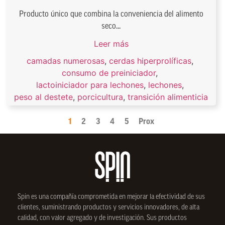
Producto único que combina la conveniencia del alimento
seco...
Leer más
camadas numerosas
,
cerdas hiperprolíficas
,
consumo de preiniciador
,
lactoiniciador para lechones
,
lechones
,
peso al destete
,
porcicultura
,
transición alimenticia
1
2
3
4
5
Prox
Spin
es una compañía comprometida en mejorar la efectividad de sus
clientes, suministrando productos y servicios innovadores, de alta
calidad, con valor agregado y de investigación. Sus productos