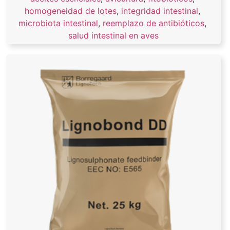
homogeneidad de lotes
,
integridad intestinal
,
microbiota intestinal
,
reemplazo de antibióticos
,
salud intestinal en aves