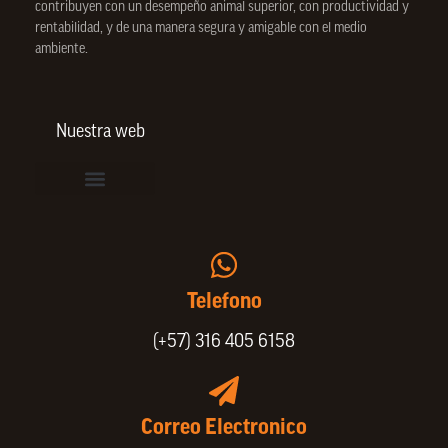
contribuyen con un desempeño animal superior, con productividad y
rentabilidad, y de una manera segura y amigable con el medio
ambiente.
Nuestra web
Vinculación de colaboradores
Política de Privacidad
Actualice sus datos de cliente o proveedor
Trabaje con nosotros
Política de Bienestar Animal
Quienes Somos
Portafolio SPIN
Telefono
(+57) 316 405 6158
Correo Electronico