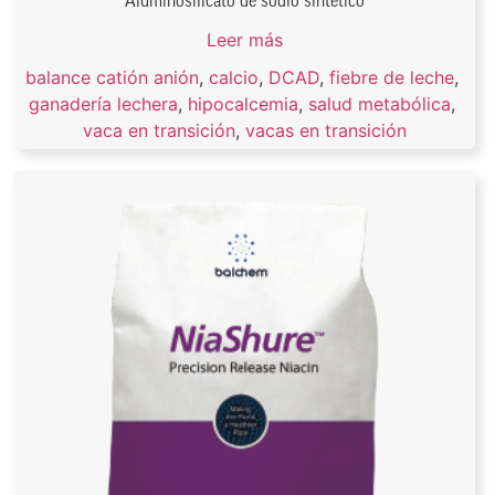
Aluminosilicato de sodio sintético
Leer más
balance catión anión
,
calcio
,
DCAD
,
fiebre de leche
,
ganadería lechera
,
hipocalcemia
,
salud metabólica
,
vaca en transición
,
vacas en transición