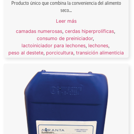
Producto único que combina la conveniencia del alimento
seco...
Leer más
camadas numerosas
,
cerdas hiperprolíficas
,
consumo de preiniciador
,
lactoiniciador para lechones
,
lechones
,
peso al destete
,
porcicultura
,
transición alimenticia