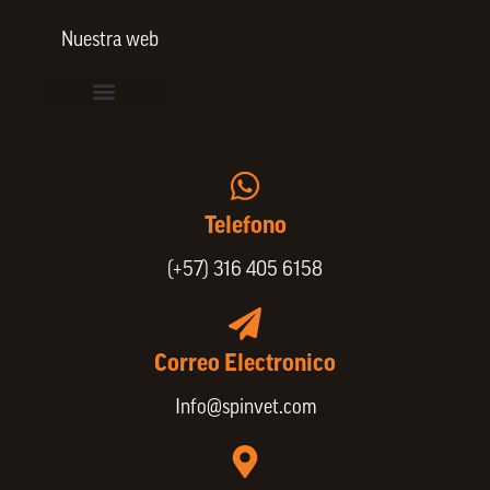
Nuestra web
Vinculación de colaboradores
Política de Privacidad
Actualice sus datos de cliente o proveedor
Trabaje con nosotros
Política de Bienestar Animal
Quienes Somos
Portafolio SPIN
Telefono
(+57) 316 405 6158
Correo Electronico
Info@spinvet.com