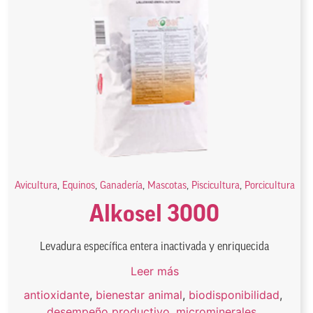
Avicultura
,
Equinos
,
Ganadería
,
Mascotas
,
Piscicultura
,
Porcicultura
Alkosel 3000
Levadura específica entera inactivada y enriquecida
Leer más
antioxidante
,
bienestar animal
,
biodisponibilidad
,
desempeño productivo
,
microminerales
,