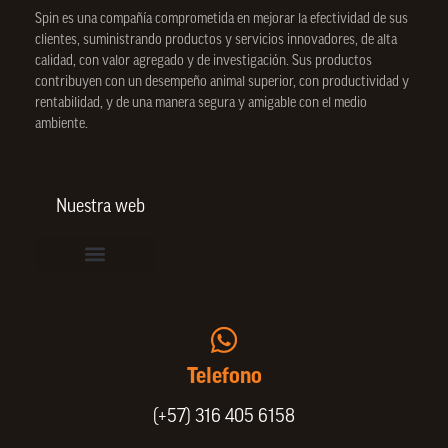
Spin
es una compañía comprometida en mejorar la efectividad de sus
clientes, suministrando productos y servicios innovadores, de alta
calidad, con valor agregado y de investigación. Sus productos
contribuyen con un desempeño animal superior, con productividad y
rentabilidad, y de una manera segura y amigable con el medio
ambiente.
Nuestra web
Vinculación de colaboradores
Política de Privacidad
Actualice sus datos de cliente o proveedor
Trabaje con nosotros
Política de Bienestar Animal
Quienes Somos
Portafolio SPIN
Telefono
(+57) 316 405 6158