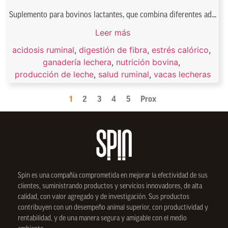
Suplemento para bovinos lactantes, que combina diferentes ad...
Leer más
acidosis ruminal
,
digestión de fibra
,
estrés calórico
,
ganadería lechera
,
nutrición bovina
,
producción de leche
,
salud ruminal
,
vacas lecheras
1
2
3
4
5
Prox
Spin
es una compañía comprometida en mejorar la efectividad de sus
clientes, suministrando productos y servicios innovadores, de alta
calidad, con valor agregado y de investigación. Sus productos
contribuyen con un desempeño animal superior, con productividad y
rentabilidad, y de una manera segura y amigable con el medio