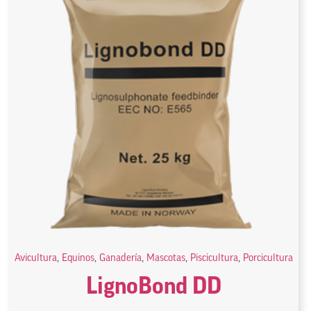
Avicultura
,
Equinos
,
Ganadería
,
Mascotas
,
Piscicultura
,
Porcicultura
LignoBond DD