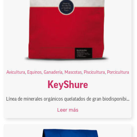
Avicultura
,
Equinos
,
Ganadería
,
Mascotas
,
Piscicultura
,
Porcicultura
KeyShure
Línea de minerales orgánicos quelatados de gran biodisponibi...
Leer más