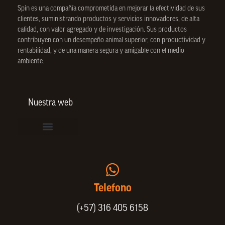
Spin
es una compañía comprometida en mejorar la efectividad de sus
clientes, suministrando productos y servicios innovadores, de alta
calidad, con valor agregado y de investigación. Sus productos
contribuyen con un desempeño animal superior, con productividad y
rentabilidad, y de una manera segura y amigable con el medio
ambiente.
Nuestra web
Vinculación de colaboradores
Política de Privacidad
Actualice sus datos de cliente o proveedor
Trabaje con nosotros
Política de Bienestar Animal
Quienes Somos
Portafolio SPIN
Telefono
(+57) 316 405 6158