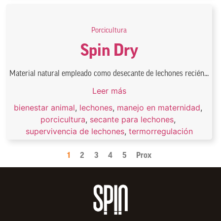
Porcicultura
Spin Dry
Material natural empleado como desecante de lechones recién...
Leer más
bienestar animal
,
lechones
,
manejo en maternidad
,
porcicultura
,
secante para lechones
,
supervivencia de lechones
,
termorregulación
1
2
3
4
5
Prox