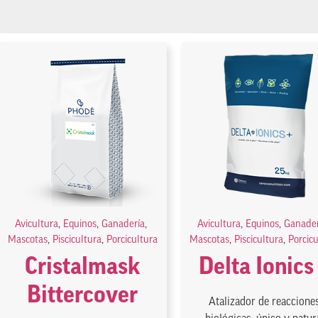
Avicultura
,
Equinos
,
Ganadería
,
Avicultura
,
Equinos
,
Ganader
Mascotas
,
Piscicultura
,
Porcicultura
Mascotas
,
Piscicultura
,
Porcic
Cristalmask
Delta Ionics
Bittercover
Atalizador de reaccione