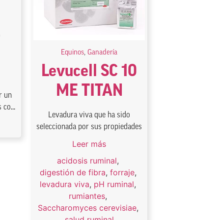
Equinos
,
Ganadería
Levucell SC 10
ME TITAN
r un
co...
Levadura viva que ha sido
seleccionada por sus propiedades
Leer más
acidosis ruminal
,
digestión de fibra
,
forraje
,
levadura viva
,
pH ruminal
,
rumiantes
,
Saccharomyces cerevisiae
,
salud ruminal