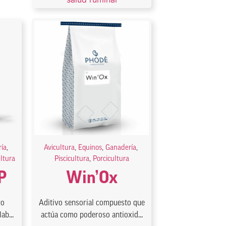
ía
,
Avicultura
,
Equinos
,
Ganadería
,
ultura
Piscicultura
,
Porcicultura
P
Win’Ox
vo
Aditivo sensorial compuesto que
ab...
actúa como poderoso antioxid...