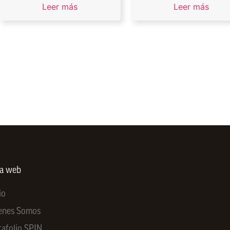
Leer más
Leer más
ra web
io
enes Somos
tafolio SPIN