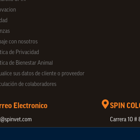
ovacion
idad
anzas
baje con nosotros
tica de Privacidad
ítica de Bienestar Animal
ualice sus datos de cliente o proveedor
culación de colaboradores
rreo Electronico
SPIN CO
o@spinvet.com
Carrera 10 # 