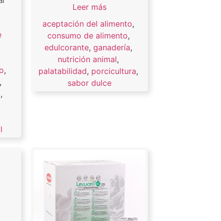
al
Leer más
aceptación del alimento
,
e
consumo de alimento
,
edulcorante
,
ganadería
,
nutrición animal
,
o
,
palatabilidad
,
porcicultura
,
,
sabor dulce
a
,
,
l