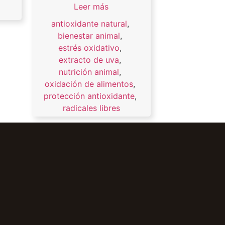
Leer más
antioxidante natural
,
bienestar animal
,
estrés oxidativo
,
extracto de uva
,
nutrición animal
,
oxidación de alimentos
,
protección antioxidante
,
radicales libres