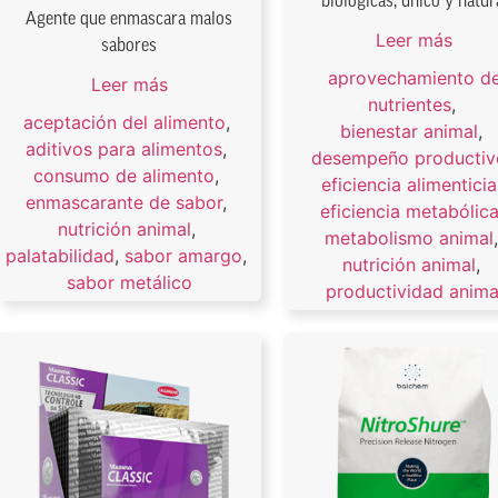
biológicas, único y natur
Agente que enmascara malos
Leer más
sabores
aprovechamiento d
Leer más
nutrientes
,
aceptación del alimento
,
bienestar animal
,
aditivos para alimentos
,
desempeño productiv
consumo de alimento
,
eficiencia alimenticia
enmascarante de sabor
,
eficiencia metabólic
nutrición animal
,
metabolismo animal
palatabilidad
,
sabor amargo
,
nutrición animal
,
sabor metálico
productividad anima