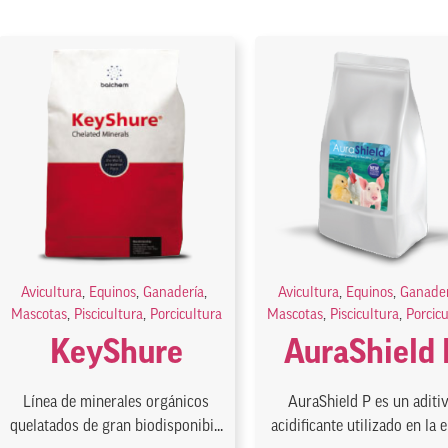
Avicultura
,
Equinos
,
Ganadería
,
Avicultura
,
Equinos
,
Ganader
Mascotas
,
Piscicultura
,
Porcicultura
Mascotas
,
Piscicultura
,
Porcic
KeyShure
AuraShield 
Línea de minerales orgánicos
AuraShield P es un aditi
quelatados de gran biodisponibi...
acidificante utilizado en la el