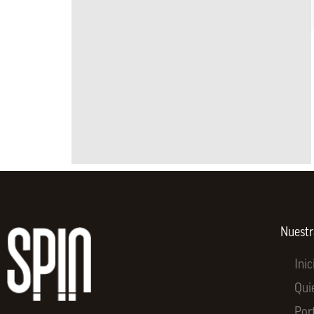
Nuest
Inic
Qui
Por