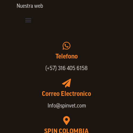
Nuestra web
Vinculación de colaboradores
Política de Privacidad
Actualice sus datos de cliente o proveedor
Trabaje con nosotros
Política de Bienestar Animal
Quienes Somos
Portafolio SPIN
Telefono
(+57) 316 405 6158
Correo Electronico
Info@spinvet.com
SPIN COLOMBIA