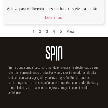
Aditivo para el alimento a base de bacterias vivas ácido-lác...
Leer más
1
2
3
4
5
Prox
Spin
es una compañía comprometida en mejorar la efectividad de sus
clientes, suministrando productos y servicios innovadores, de alta
calidad, con valor agregado y de investigación. Sus productos
contribuyen con un desempeño animal superior, con productividad y
rentabilidad, y de una manera segura y amigable con el medio
ambiente.