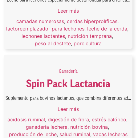
Leche para lechones especialmente desarrollada para criar ca...
Leer más
camadas numerosas
,
cerdas hiperprolíficas
,
lactoreemplazador para lechones
,
leche de la cerda
,
lechones lactantes
,
nutrición temprana
,
peso al destete
,
porcicultura
Ganadería
Spin Pack Lactancia
Suplemento para bovinos lactantes, que combina diferentes ad...
Leer más
acidosis ruminal
,
digestión de fibra
,
estrés calórico
,
ganadería lechera
,
nutrición bovina
,
producción de leche
,
salud ruminal
,
vacas lecheras