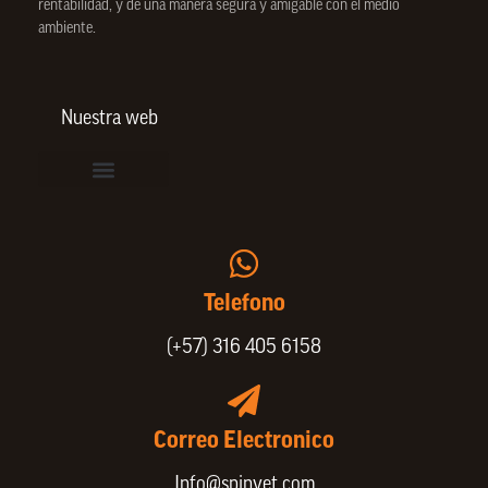
rentabilidad, y de una manera segura y amigable con el medio
ambiente.
Nuestra web
Vinculación de colaboradores
Política de Privacidad
Actualice sus datos de cliente o proveedor
Trabaje con nosotros
Política de Bienestar Animal
Quienes Somos
Portafolio SPIN
Telefono
(+57) 316 405 6158
Correo Electronico
Info@spinvet.com