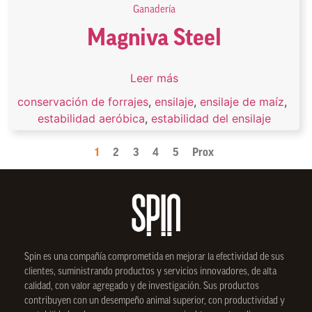
Ganadería
Magniva Steel
Leer más
conservación de forrajes
,
ensilaje
,
ensilaje de maíz
,
estabilidad aeróbica
,
estabilidad del ensilaje
1
2
3
4
5
Prox
Spin
es una compañía comprometida en mejorar la efectividad de sus
clientes, suministrando productos y servicios innovadores, de alta
calidad, con valor agregado y de investigación. Sus productos
contribuyen con un desempeño animal superior, con productividad y