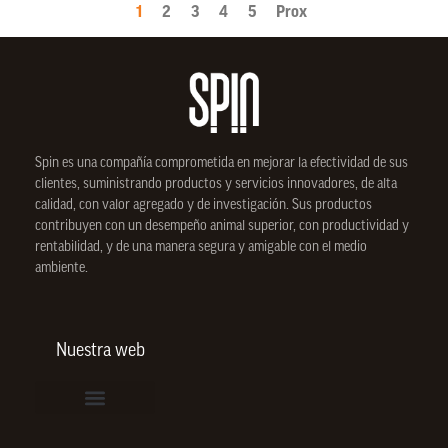
1
2
3
4
5
Prox
Spin
es una compañía comprometida en mejorar la efectividad de sus
clientes, suministrando productos y servicios innovadores, de alta
calidad, con valor agregado y de investigación. Sus productos
contribuyen con un desempeño animal superior, con productividad y
rentabilidad, y de una manera segura y amigable con el medio
ambiente.
Nuestra web
Vinculación de colaboradores
Política de Privacidad
Actualice sus datos de cliente o proveedor
Trabaje con nosotros
Política de Bienestar Animal
Quienes Somos
Portafolio SPIN