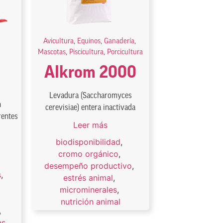
Avicultura
,
Equinos
,
Ganadería
,
Mascotas
,
Piscicultura
,
Porcicultura
Alkrom 2000
Levadura (Saccharomyces
n
cerevisiae) entera inactivada
rentes
Leer más
biodisponibilidad
,
cromo orgánico
,
desempeño productivo
,
s
,
estrés animal
,
microminerales
,
nutrición animal
,
as
,