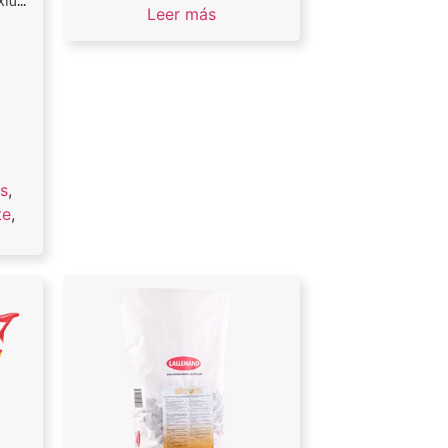
d...
Leer más
,
os
,
te
,