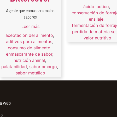
ácido láctico
,
Agente que enmascara malos
conservación de forraj
sabores
ensilaje
,
fermentación de forraj
Leer más
pérdida de materia se
aceptación del alimento
,
valor nutritivo
aditivos para alimentos
,
consumo de alimento
,
enmascarante de sabor
,
nutrición animal
,
palatabilidad
,
sabor amargo
,
sabor metálico
ra web
io