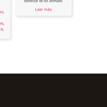
bienestar de los animales
Leer más
es
,
es
,
ca
,