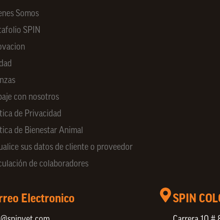
enes Somos
tafolio SPIN
ovacion
idad
anzas
baje con nosotros
tica de Privacidad
ítica de Bienestar Animal
ualice sus datos de cliente o proveedor
culación de colaboradores
rreo Electronico
SPIN CO
o@spinvet.com
Carrera 10 # 