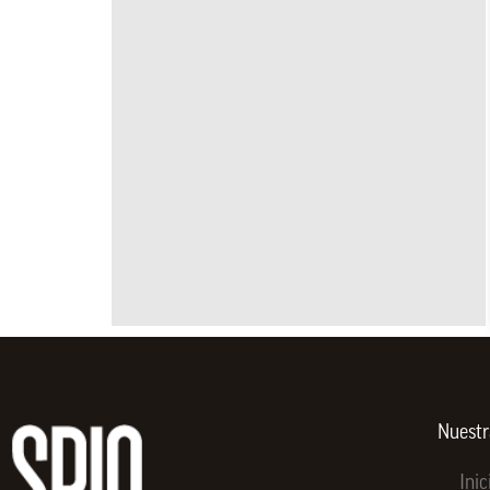
Nuest
Inic