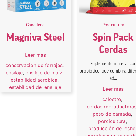
Ganadería
Porcicultura
Magniva Steel
Spin Pack
Cerdas
Leer más
Suplemento mineral co
conservación de forrajes
,
probiótico, que combina dife
ensilaje
,
ensilaje de maíz
,
ad...
estabilidad aeróbica
,
estabilidad del ensilaje
Leer más
calostro
,
cerdas reproductora
peso de camada
,
porcicultura
,
producción de leche
reproducción de cerd