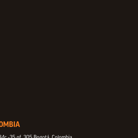
LOMBIA
84c -35 of. 305 Bogotá, Colombia