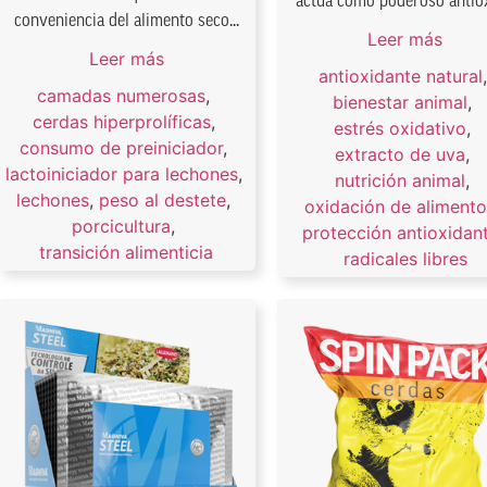
actúa como poderoso antioxi
conveniencia del alimento seco...
Leer más
Leer más
antioxidante natural
camadas numerosas
,
bienestar animal
,
cerdas hiperprolíficas
,
estrés oxidativo
,
consumo de preiniciador
,
extracto de uva
,
lactoiniciador para lechones
,
nutrición animal
,
lechones
,
peso al destete
,
oxidación de aliment
porcicultura
,
protección antioxidan
transición alimenticia
radicales libres