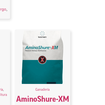
argo
,
ía
,
Ganadería
ultura
AminoShure-XM