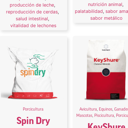
nutrición animal
,
producción de leche
,
palatabilidad
,
sabor am
reproducción de cerdas
,
sabor metálico
salud intestinal
,
vitalidad de lechones
Porcicultura
Avicultura
,
Equinos
,
Ganader
Mascotas
,
Piscicultura
,
Porcic
Spin Dry
KeyShure