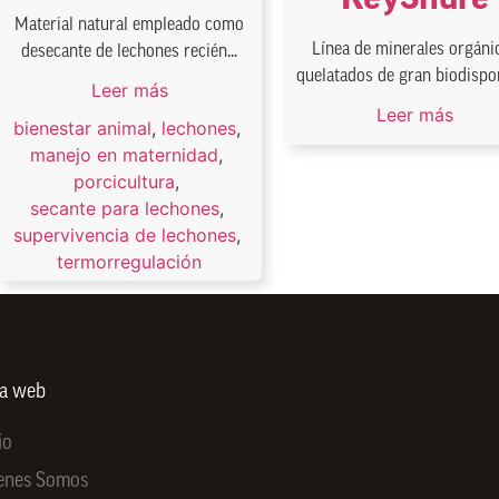
Material natural empleado como
Línea de minerales orgáni
desecante de lechones recién...
quelatados de gran biodispon
Leer más
Leer más
bienestar animal
,
lechones
,
manejo en maternidad
,
porcicultura
,
secante para lechones
,
supervivencia de lechones
,
termorregulación
ra web
io
enes Somos