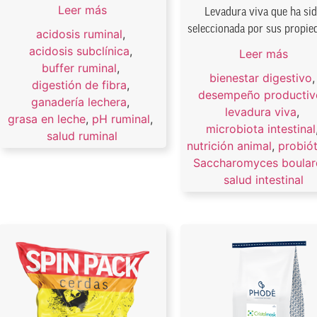
Leer más
Levadura viva que ha si
seleccionada por sus propie
acidosis ruminal
,
acidosis subclínica
,
Leer más
buffer ruminal
,
bienestar digestivo
digestión de fibra
,
desempeño productiv
ganadería lechera
,
levadura viva
,
grasa en leche
,
pH ruminal
,
microbiota intestinal
salud ruminal
nutrición animal
,
probió
Saccharomyces boulard
salud intestinal