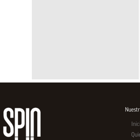
Nuest
Inic
Qui