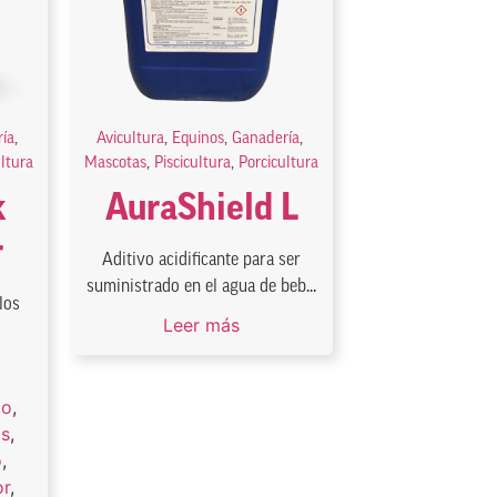
ía
,
Avicultura
,
Equinos
,
Ganadería
,
ultura
Mascotas
,
Piscicultura
,
Porcicultura
k
AuraShield L
r
Aditivo acidificante para ser
suministrado en el agua de beb...
los
Leer más
to
,
os
,
o
,
or
,