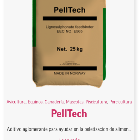
Avicultura
,
Equinos
,
Ganadería
,
Mascotas
,
Piscicultura
,
Porcicultura
PellTech
Aditivo aglomerante para ayudar en la peletizacion de alimen...