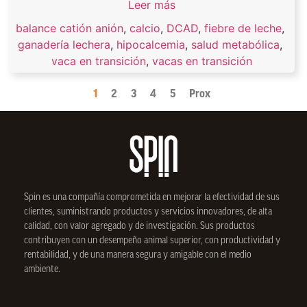
Leer más
balance catión anión
,
calcio
,
DCAD
,
fiebre de leche
,
ganadería lechera
,
hipocalcemia
,
salud metabólica
,
vaca en transición
,
vacas en transición
1
2
3
4
5
Prox
Spin
es una compañía comprometida en mejorar la efectividad de sus
clientes, suministrando productos y servicios innovadores, de alta
calidad, con valor agregado y de investigación. Sus productos
contribuyen con un desempeño animal superior, con productividad y
rentabilidad, y de una manera segura y amigable con el medio
ambiente.