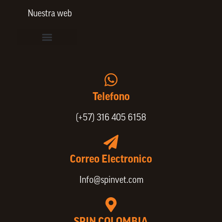
Nuestra web
Vinculación de colaboradores
Política de Privacidad
Actualice sus datos de cliente o proveedor
Trabaje con nosotros
Política de Bienestar Animal
Quienes Somos
Portafolio SPIN
Telefono
(+57) 316 405 6158
Correo Electronico
Info@spinvet.com