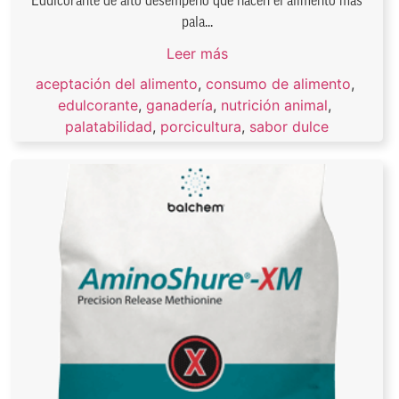
Edulcorante de alto desempeño que hacen el alimento más
pala...
Leer más
aceptación del alimento
,
consumo de alimento
,
edulcorante
,
ganadería
,
nutrición animal
,
palatabilidad
,
porcicultura
,
sabor dulce