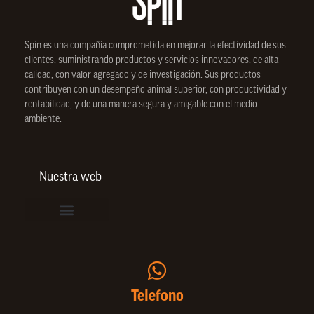
Spin
es una compañía comprometida en mejorar la efectividad de sus
clientes, suministrando productos y servicios innovadores, de alta
calidad, con valor agregado y de investigación. Sus productos
contribuyen con un desempeño animal superior, con productividad y
rentabilidad, y de una manera segura y amigable con el medio
ambiente.
Nuestra web
Vinculación de colaboradores
Política de Privacidad
Actualice sus datos de cliente o proveedor
Trabaje con nosotros
Política de Bienestar Animal
Quienes Somos
Portafolio SPIN
Telefono