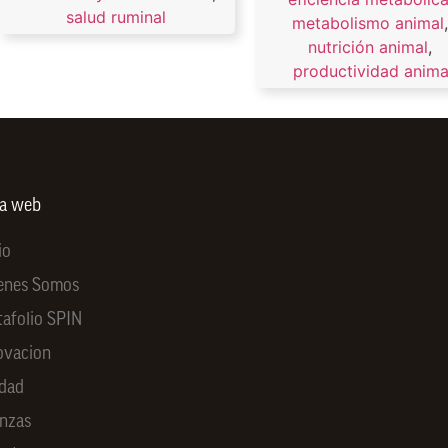
salud ruminal
metabolismo animal
nutrición animal
,
productividad anima
ra web
io
enes Somos
tafolio SPIN
ovacion
idad
anzas