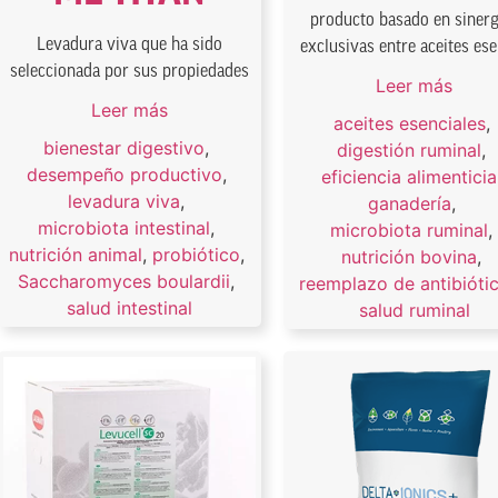
producto basado en sinerg
Levadura viva que ha sido
exclusivas entre aceites esen
seleccionada por sus propiedades
Leer más
Leer más
aceites esenciales
,
bienestar digestivo
,
digestión ruminal
,
desempeño productivo
,
eficiencia alimenticia
levadura viva
,
ganadería
,
microbiota intestinal
,
microbiota ruminal
nutrición animal
,
probiótico
,
nutrición bovina
,
Saccharomyces boulardii
,
reemplazo de antibióti
salud intestinal
salud ruminal