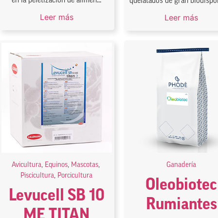
en la peletizacion de alimen...
quelatados de gran biodispon
Leer más
Leer más
Avicultura
,
Equinos
,
Mascotas
,
Ganadería
Piscicultura
,
Porcicultura
Oleobiotec
Levucell SB 10
Rumiantes
ME TITAN