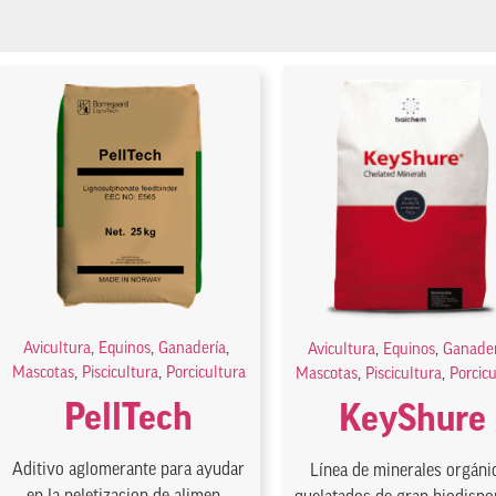
Avicultura
,
Equinos
,
Ganadería
,
Avicultura
,
Equinos
,
Ganader
Mascotas
,
Piscicultura
,
Porcicultura
Mascotas
,
Piscicultura
,
Porcic
PellTech
KeyShure
Aditivo aglomerante para ayudar
Línea de minerales orgáni