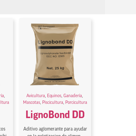
ía
,
Avicultura
,
Equinos
,
Ganadería
,
ultura
Mascotas
,
Piscicultura
,
Porcicultura
LignoBond DD
cos
Aditivo aglomerante para ayudar