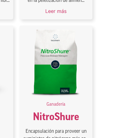
ibi...
en la peletizacion de alimen...
Leer más
Ganadería
NitroShure
Encapsulación para proveer un