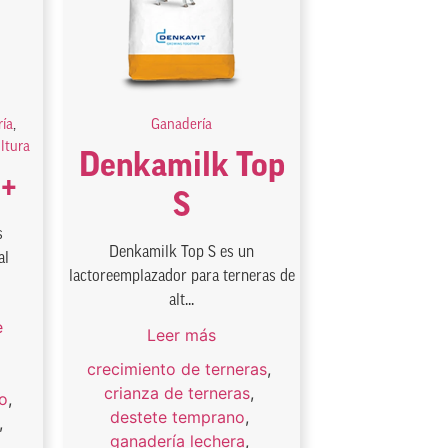
ía
,
Ganadería
ultura
Denkamilk Top
 +
S
s
Denkamilk Top S es un
al
lactoreemplazador para terneras de
alt...
e
Leer más
crecimiento de terneras
,
crianza de terneras
,
o
,
destete temprano
,
,
ganadería lechera
,
a
,