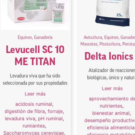
Equinos
,
Ganadería
Avicultura
,
Equinos
,
Ganader
Mascotas
,
Piscicultura
,
Porcic
Levucell SC 10
Delta Ionics
ME TITAN
Atalizador de reaccione
Levadura viva que ha sido
biológicas, único y natur
seleccionada por sus propiedades
Leer más
Leer más
aprovechamiento d
acidosis ruminal
,
nutrientes
,
digestión de fibra
,
forraje
,
bienestar animal
,
levadura viva
,
pH ruminal
,
desempeño productiv
rumiantes
,
eficiencia alimenticia
Saccharomyces cerevisiae
,
eficiencia metabólic