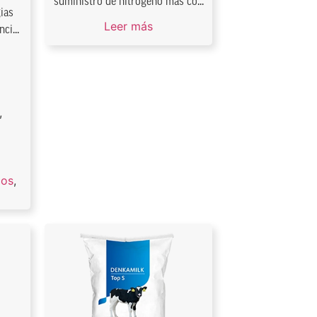
suministro de nitrógeno más co...
ias
Leer más
ci...
,
,
cos
,