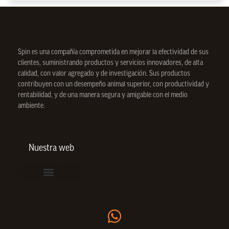
Spin
es una compañía comprometida en mejorar la efectividad de sus
clientes, suministrando productos y servicios innovadores, de alta
calidad, con valor agregado y de investigación. Sus productos
contribuyen con un desempeño animal superior, con productividad y
rentabilidad, y de una manera segura y amigable con el medio
ambiente.
Nuestra web
Vinculación de colaboradores
Política de Privacidad
Actualice sus datos de cliente o proveedor
Trabaje con nosotros
Política de Bienestar Animal
Quienes Somos
Portafolio SPIN