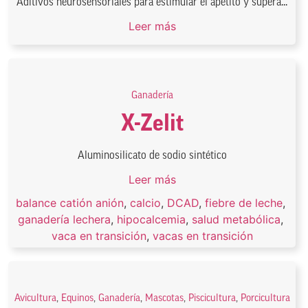
Aditivos neurosensoriales para estimular el apetito y supera...
Leer más
Ganadería
X-Zelit
Aluminosilicato de sodio sintético
Leer más
balance catión anión
,
calcio
,
DCAD
,
fiebre de leche
,
ganadería lechera
,
hipocalcemia
,
salud metabólica
,
vaca en transición
,
vacas en transición
Avicultura
,
Equinos
,
Ganadería
,
Mascotas
,
Piscicultura
,
Porcicultura