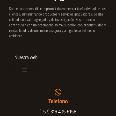
Spin
es una compañía comprometida en mejorar la efectividad de sus
clientes, suministrando productos y servicios innovadores, de alta
calidad, con valor agregado y de investigación. Sus productos
contribuyen con un desempeño animal superior, con productividad y
rentabilidad, y de una manera segura y amigable con el medio
ambiente.
Nuestra web
Vinculación de colaboradores
Política de Privacidad
Actualice sus datos de cliente o proveedor
Trabaje con nosotros
Política de Bienestar Animal
Quienes Somos
Portafolio SPIN
Telefono
(+57) 316 405 6158