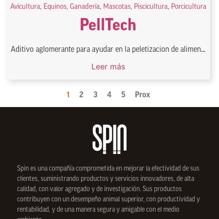
Avicultura
,
Equinos
,
Ganadería
,
Mascotas
,
Piscicultura
,
Porcicultura
PellTech
Aditivo aglomerante para ayudar en la peletizacion de alimen...
Leer más
1
2
3
4
5
Prox
Spin
es una compañía comprometida en mejorar la efectividad de sus
clientes, suministrando productos y servicios innovadores, de alta
calidad, con valor agregado y de investigación. Sus productos
contribuyen con un desempeño animal superior, con productividad y
rentabilidad, y de una manera segura y amigable con el medio