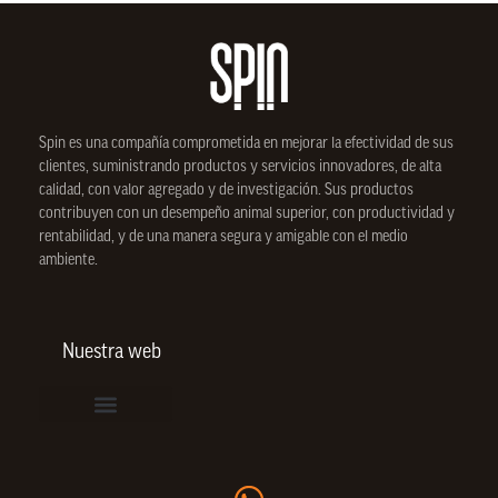
Spin
es una compañía comprometida en mejorar la efectividad de sus
clientes, suministrando productos y servicios innovadores, de alta
calidad, con valor agregado y de investigación. Sus productos
contribuyen con un desempeño animal superior, con productividad y
rentabilidad, y de una manera segura y amigable con el medio
ambiente.
Nuestra web
Vinculación de colaboradores
Política de Privacidad
Actualice sus datos de cliente o proveedor
Trabaje con nosotros
Política de Bienestar Animal
Quienes Somos
Portafolio SPIN