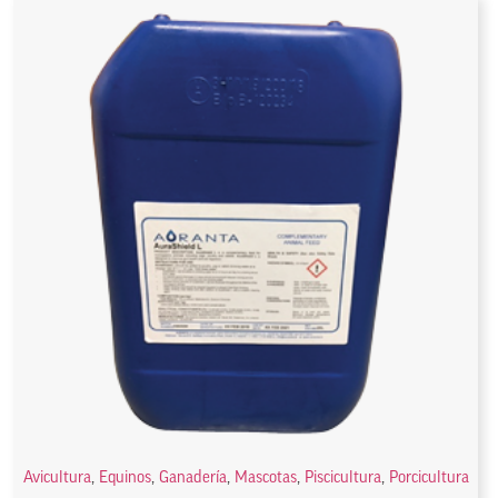
Avicultura
,
Equinos
,
Ganadería
,
Mascotas
,
Piscicultura
,
Porcicultura