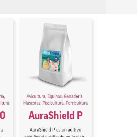
ía
,
Avicultura
,
Equinos
,
Ganadería
,
ultura
Mascotas
,
Piscicultura
,
Porcicultura
00
AuraShield P
ra
AuraShield P es un aditivo