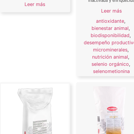
inactivada y enriquecid
Leer más
Leer más
antioxidante
,
bienestar animal
,
biodisponibilidad
,
desempeño productiv
microminerales
,
nutrición animal
,
selenio orgánico
,
selenometionina