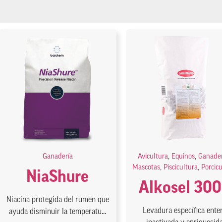
Ganadería
Avicultura
,
Equinos
,
Ganader
Mascotas
,
Piscicultura
,
Porcic
NiaShure
Alkosel 30
Niacina protegida del rumen que
Levadura específica ente
ayuda disminuir la temperatu...