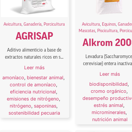
Avicultura
,
Ganadería
,
Porcicultura
Avicultura
,
Equinos
,
Ganader
Mascotas
,
Piscicultura
,
Porcic
AGRISAP
Alkrom 20
Aditivo alimenticio a base de
Levadura (Saccharomyc
extractos naturales ricos en s...
cerevisiae) entera inactiv
Leer más
Leer más
amoníaco
,
bienestar animal
,
biodisponibilidad
,
control de amoníaco
,
cromo orgánico
,
eficiencia nutricional
,
desempeño productiv
emisiones de nitrógeno
,
estrés animal
,
nitrógeno
,
saponinas
,
microminerales
,
sostenibilidad pecuaria
nutrición animal