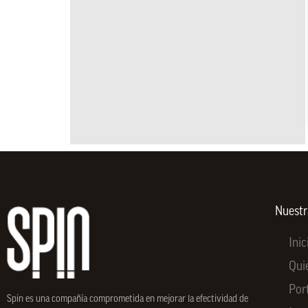
Nuest
Inic
Qui
Por
Spin
es una compañía comprometida en mejorar la efectividad de