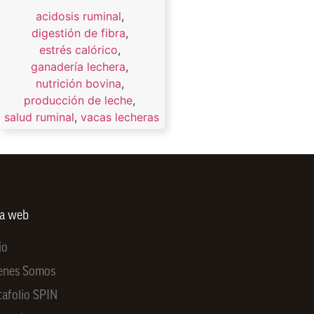
acidosis ruminal
,
digestión de fibra
,
estrés calórico
,
ganadería lechera
,
nutrición bovina
,
producción de leche
,
salud ruminal
,
vacas lecheras
ra web
io
enes Somos
tafolio SPIN