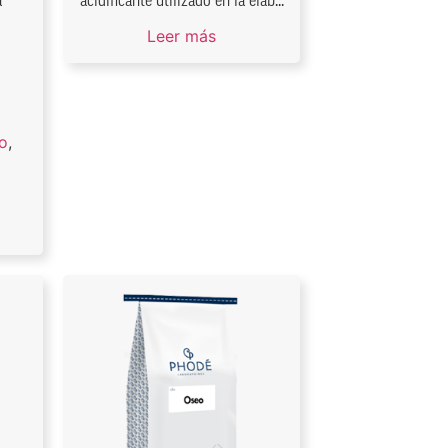
a
acidificante utilizado en la elab...
Leer más
o
,