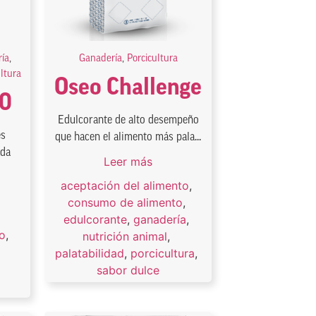
ía
,
Ganadería
,
Porcicultura
ultura
Oseo Challenge
00
Edulcorante de alto desempeño
es
que hacen el alimento más pala...
ada
Leer más
aceptación del alimento
,
consumo de alimento
,
edulcorante
,
ganadería
,
o
,
nutrición animal
,
palatabilidad
,
porcicultura
,
sabor dulce