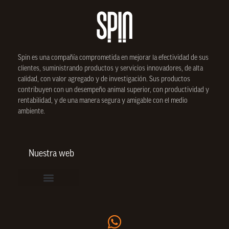
Spin
es una compañía comprometida en mejorar la efectividad de sus
clientes, suministrando productos y servicios innovadores, de alta
calidad, con valor agregado y de investigación. Sus productos
contribuyen con un desempeño animal superior, con productividad y
rentabilidad, y de una manera segura y amigable con el medio
ambiente.
Nuestra web
Vinculación de colaboradores
Política de Privacidad
Actualice sus datos de cliente o proveedor
Trabaje con nosotros
Política de Bienestar Animal
Quienes Somos
Portafolio SPIN